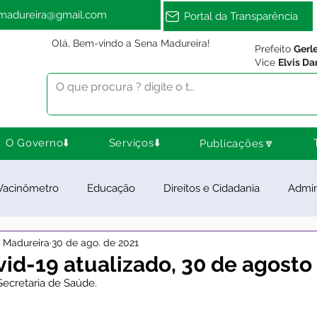
amadureira@gmail.com
Portal da Transparência
Olá, Bem-vindo a Sena Madureira!
Prefeito
Gerl
Vice
Elvis Da
O Governo⬇️
Serviços⬇️
Publicações🔽
Vacinômetro
Educação
Direitos e Cidadania
Admin
a Madureira
30 de ago. de 2021
ra Esporte e Lazer
Meio Ambiente
Notas e Comunica
id-19 atualizado, 30 de agosto
Secretaria de Saúde. 
ios e Parcerias
Feriados
Desenvolvimento Rural