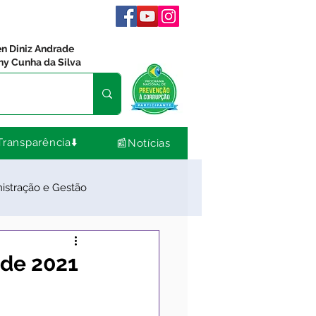
en Diniz Andrade
ny Cunha da Silva
Transparência⬇️
📰Notícias
istração e Gestão
dos
Comunidade
 de 2021
Nota de Pesar