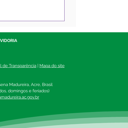
tim Covid-19
lizado, 11 de outubro
021
UVIDORIA
al de Transparência
 | 
Mapa do site
ena Madureira, Acre, Brasil
dos, domingos e feriados)
madureira.ac.gov.br