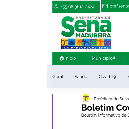
pref.sen
+55 68 3612-2424
🏠Início
Município⬇️
Geral
Saúde
Covid-19
Prefeitura de Sen
Infraestrutura e Obras
Cultu
Boletim Cov
Boletim informativo da 
Limpeza e Zeladoria
Convên