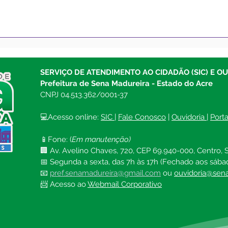
Saúde Municipal inicia
Bole
aplicação da dose de
atua
reforço contra a covid-19
de 2
em pessoas acima de 18
SERVIÇO DE ATENDIMENTO AO CIDADÃO (SIC) E O
anos
Prefeitura de Sena Madureira - Estado do Acre
CNPJ 04.513.362/0001-37
💻Acesso online: 
SIC 
| 
Fale Conosco
 | 
Ouvidoria
| 
Port
📱Fone: (
Em manutenção)
🏢 Av. Avelino Chaves, 720, CEP 69.940-000, Centro, S
📅 Segunda a sexta, das 7h às 17h (Fechado aos sába
📧 
pref.senamadureira@gmail.com
ou 
ouvidoria@sena
📨 Acesso ao 
Webmail Corporativo