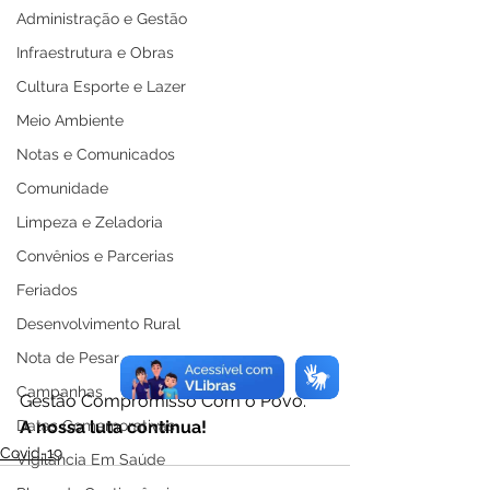
Administração e Gestão
Infraestrutura e Obras
Cultura Esporte e Lazer
Meio Ambiente
Notas e Comunicados
Comunidade
Limpeza e Zeladoria
Convênios e Parcerias
Feriados
Desenvolvimento Rural
Nota de Pesar
Campanhas
Gestão Compromisso Com o Povo.
A nossa luta continua!
Datas Comemorativas
Covid-19
Vigilância Em Saúde