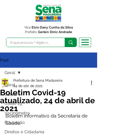
Vice
Elvis Dany Cunha da Silva
Prefeito
Gerlen Diniz Andrade
Post
Geral
Prefeitura de Sena Madureira
Geral
24 de abr. de 2021
Boletim Covid-19
Saúde
atualizado, 24 de abril de
Covid-19
2021
Vacinômetro
Boletim informativo da Secretaria de 
Educação
Saúde. 
Direitos e Cidadania