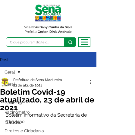
Vice
Elvis Dany Cunha da Silva
Prefeito
Gerlen Diniz Andrade
Post
Geral
Prefeitura de Sena Madureira
Geral
23 de abr. de 2021
Boletim Covid-19
Saúde
atualizado, 23 de abril de
Covid-19
2021
Vacinômetro
Boletim informativo da Secretaria de 
Educação
Saúde. 
Direitos e Cidadania