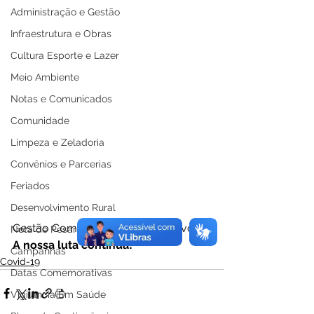
Administração e Gestão
Infraestrutura e Obras
Cultura Esporte e Lazer
Meio Ambiente
Notas e Comunicados
Comunidade
Limpeza e Zeladoria
Convênios e Parcerias
Feriados
Desenvolvimento Rural
Gestão Compromisso Com o Povo.
Nota de Pesar
A nossa luta continua!
Campanhas
Covid-19
Datas Comemorativas
Vigilância Em Saúde