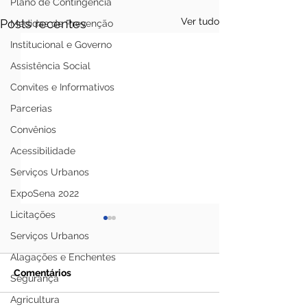
Plano de Contingência
Ver tudo
Posts recentes
Medidas de Prevenção
Institucional e Governo
Assistência Social
Convites e Informativos
Parcerias
Convênios
Acessibilidade
Serviços Urbanos
ExpoSena 2022
Licitações
Serviços Urbanos
Alagações e Enchentes
Comentários
Segurança
Agricultura