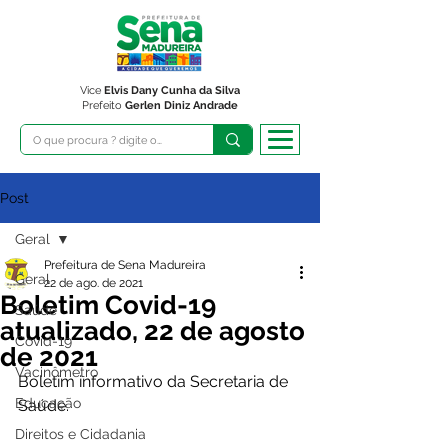
Vice
Elvis Dany Cunha da Silva
Prefeito
Gerlen Diniz Andrade
Post
Geral
Prefeitura de Sena Madureira
Geral
22 de ago. de 2021
Boletim Covid-19
Saúde
atualizado, 22 de agosto
Covid-19
de 2021
Vacinômetro
Boletim informativo da Secretaria de 
Educação
Saúde. 
Direitos e Cidadania