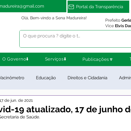
amadureira@gmail.com
Portal da Transparência
Olá, Bem-vindo a Sena Madureira!
Prefeito
Gerl
Vice
Elvis Da
O Governo⬇️
Serviços⬇️
Publicações🔽
Vacinômetro
Educação
Direitos e Cidadania
Admin
17 de jun. de 2021
ra Esporte e Lazer
Meio Ambiente
Notas e Comunica
id-19 atualizado, 17 de junho 
Secretaria de Saúde. 
ios e Parcerias
Feriados
Desenvolvimento Rural