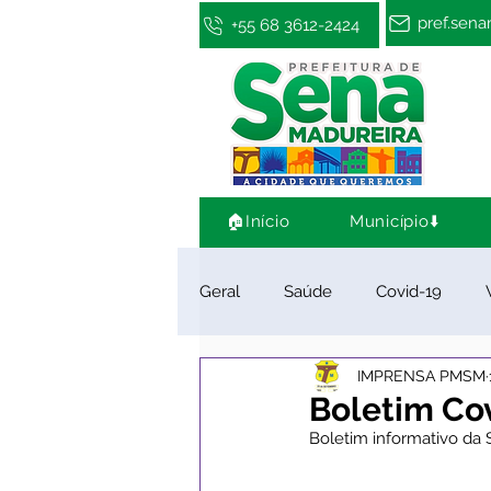
pref.sen
+55 68 3612-2424
🏠Início
Município⬇️
Geral
Saúde
Covid-19
IMPRENSA PMSM
Infraestrutura e Obras
Cultu
Boletim Cov
Boletim informativo da 
Limpeza e Zeladoria
Convên