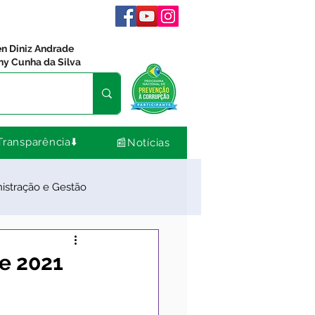
en Diniz Andrade
ny Cunha da Silva
Transparência⬇️
📰Notícias
istração e Gestão
dos
Comunidade
de 2021
Nota de Pesar