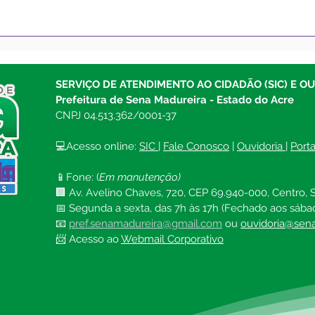
Saúde Municipal inicia
Bole
aplicação da dose de
atua
reforço contra a covid-19
de 2
em pessoas acima de 18
SERVIÇO DE ATENDIMENTO AO CIDADÃO (SIC) E O
anos
Prefeitura de Sena Madureira - Estado do Acre
CNPJ 04.513.362/0001-37
💻Acesso online: 
SIC 
| 
Fale Conosco
 | 
Ouvidoria
| 
Port
📱Fone: (
Em manutenção)
🏢 Av. Avelino Chaves, 720, CEP 69.940-000, Centro, S
📅 Segunda a sexta, das 7h às 17h (Fechado aos sába
📧 
pref.senamadureira@gmail.com
ou 
ouvidoria@sena
📨 Acesso ao 
Webmail Corporativo