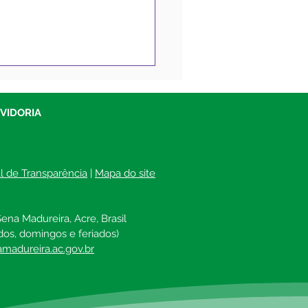
tim Covid-19
lizado, 11 de outubro
021
UVIDORIA
al de Transparência
 | 
Mapa do site
ena Madureira, Acre, Brasil
dos, domingos e feriados)
madureira.ac.gov.br