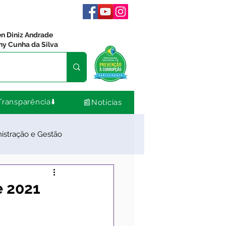
en Diniz Andrade
ny Cunha da Silva
Transparência⬇️
📰Notícias
istração e Gestão
dos
Comunidade
e 2021
Nota de Pesar