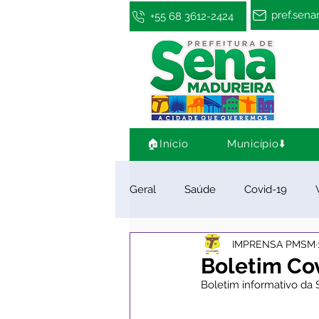
pref.sen
+55 68 3612-2424
🏠Início
Município⬇️
Geral
Saúde
Covid-19
IMPRENSA PMSM
Infraestrutura e Obras
Cultu
Boletim Cov
Boletim informativo da 
Limpeza e Zeladoria
Convên