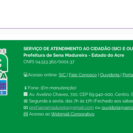
Saúde Municipal inicia
Bole
aplicação da dose de
atua
reforço contra a covid-19
de 2
em pessoas acima de 18
SERVIÇO DE ATENDIMENTO AO CIDADÃO (SIC) E O
anos
Prefeitura de Sena Madureira - Estado do Acre
CNPJ 04.513.362/0001-37
💻Acesso online: 
SIC 
| 
Fale Conosco
 | 
Ouvidoria
| 
Port
📱Fone: (
Em manutenção)
🏢 Av. Avelino Chaves, 720, CEP 69.940-000, Centro, S
📅 Segunda a sexta, das 7h às 17h (Fechado aos sába
📧 
pref.senamadureira@gmail.com
ou 
ouvidoria@sena
📨 Acesso ao 
Webmail Corporativo