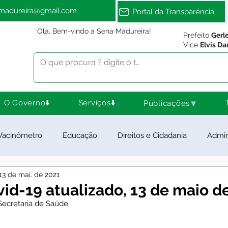
amadureira@gmail.com
Portal da Transparência
Olá, Bem-vindo a Sena Madureira!
Prefeito
Gerl
Vice
Elvis Da
O Governo⬇️
Serviços⬇️
Publicações🔽
Vacinômetro
Educação
Direitos e Cidadania
Admin
13 de mai. de 2021
ra Esporte e Lazer
Meio Ambiente
Notas e Comunica
id-19 atualizado, 13 de maio d
Secretaria de Saúde. 
ios e Parcerias
Feriados
Desenvolvimento Rural