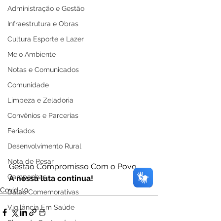
Administração e Gestão
Infraestrutura e Obras
Cultura Esporte e Lazer
Meio Ambiente
Notas e Comunicados
Comunidade
Limpeza e Zeladoria
Convênios e Parcerias
Feriados
Desenvolvimento Rural
Nota de Pesar
Gestão Compromisso Com o Povo.
Campanhas
A nossa luta continua!
Covid-19
Datas Comemorativas
Vigilância Em Saúde