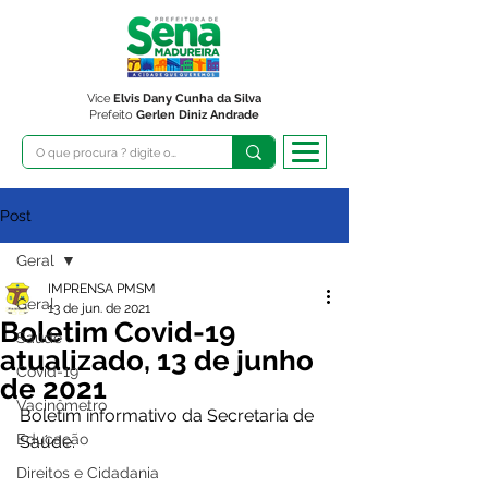
Vice
Elvis Dany Cunha da Silva
Prefeito
Gerlen Diniz Andrade
Post
Geral
IMPRENSA PMSM
Geral
13 de jun. de 2021
Boletim Covid-19
Saúde
atualizado, 13 de junho
Covid-19
de 2021
Vacinômetro
Boletim informativo da Secretaria de 
Educação
Saúde. 
Direitos e Cidadania