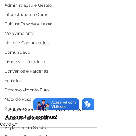
Administração e Gestão
Infraestrutura e Obras
Cultura Esporte e Lazer
Meio Ambiente
Notas e Comunicados
Comunidade
Limpeza e Zeladoria
Convênios e Parcerias
Feriados
Desenvolvimento Rural
Nota de Pesar
Campanhas
Gestão Compromisso Com O Povo
A nossa luta continua!
Datas Comemorativas
Covid-19
Vigilância Em Saúde