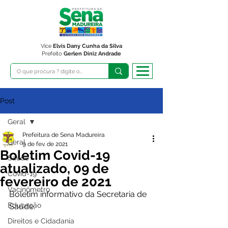
Vice
Elvis Dany Cunha da Silva
Prefeito
Gerlen Diniz Andrade
Post
Geral
Prefeitura de Sena Madureira
Geral
9 de fev. de 2021
Boletim Covid-19
Saúde
atualizado, 09 de
Covid-19
fevereiro de 2021
Vacinômetro
Boletim informativo da Secretaria de 
Educação
Saúde. 
Direitos e Cidadania