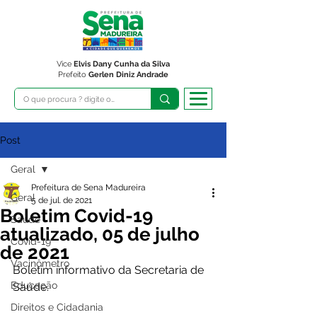
Vice
Elvis Dany Cunha da Silva
Prefeito
Gerlen Diniz Andrade
Post
Geral
Prefeitura de Sena Madureira
Geral
5 de jul. de 2021
Boletim Covid-19
Saúde
atualizado, 05 de julho
Covid-19
de 2021
Vacinômetro
Boletim informativo da Secretaria de 
Educação
Saúde. 
Direitos e Cidadania