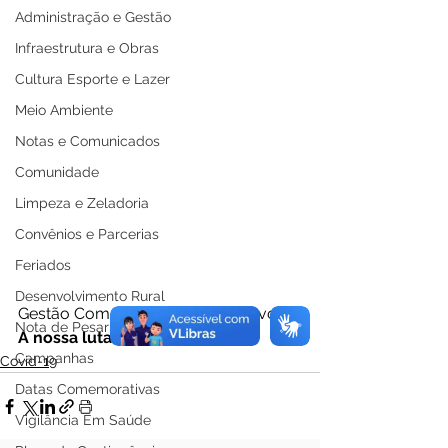
Administração e Gestão
Infraestrutura e Obras
Cultura Esporte e Lazer
Meio Ambiente
Notas e Comunicados
Comunidade
Limpeza e Zeladoria
Convênios e Parcerias
Feriados
Desenvolvimento Rural
Gestão Compromisso Com o Povo.
Nota de Pesar
A nossa luta continua!
Campanhas
Covid-19
Datas Comemorativas
Vigilância Em Saúde