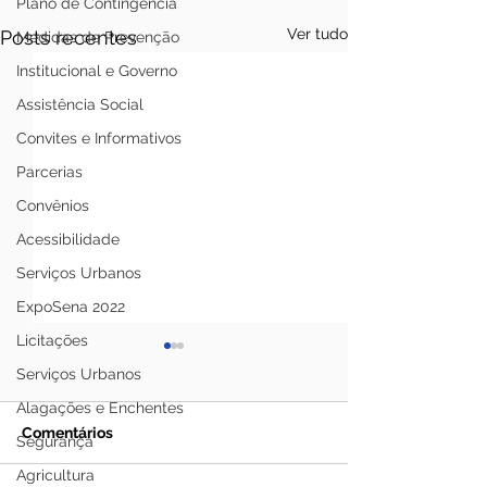
Plano de Contingência
Ver tudo
Posts recentes
Medidas de Prevenção
Institucional e Governo
Assistência Social
Convites e Informativos
Parcerias
Convênios
Acessibilidade
Serviços Urbanos
ExpoSena 2022
Licitações
Serviços Urbanos
Alagações e Enchentes
Comentários
Segurança
Agricultura