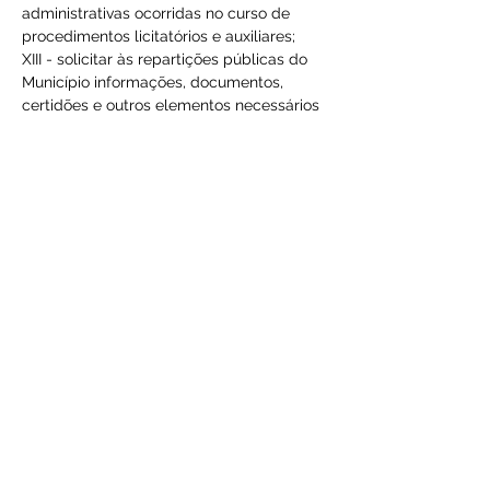
administrativas ocorridas no curso de 
procedimentos licitatórios e auxiliares;
XIII - solicitar às repartições públicas do 
Município informações, documentos, 
certidões e outros elementos necessários 
à instrução de processos de licitações, 
contratos, convênios e instrumentos 
congêneres;
XIV - expedir instruções normativas 
relacionadas a licitações, contratos, 
convênios e instrumentos congêneres, de 
observância pelos órgãos e entes da 
Administração Pública Municipal;
XV - desempenhar outras atividades afins.