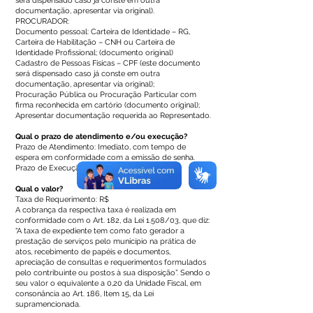
será dispensado caso já conste em outra
documentação, apresentar via original).
PROCURADOR:
Documento pessoal: Carteira de Identidade – RG,
Carteira de Habilitação – CNH ou Carteira de
Identidade Profissional; (documento original)
Cadastro de Pessoas Físicas – CPF (este documento
será dispensado caso já conste em outra
documentação, apresentar via original);
Procuração Pública ou Procuração Particular com
firma reconhecida em cartório (documento original);
Apresentar documentação requerida ao Representado.
Qual o prazo de atendimento e/ou execução?
Prazo de Atendimento: Imediato, com tempo de
espera em conformidade com a emissão de senha.
Prazo de Execução: até 15 dias úteis.
Qual o valor?
Taxa de Requerimento: R$
A cobrança da respectiva taxa é realizada em
conformidade com o Art. 182, da Lei 1.508/03, que diz:
“A taxa de expediente tem como fato gerador a
prestação de serviços pelo município na prática de
atos, recebimento de papéis e documentos,
apreciação de consultas e requerimentos formulados
pelo contribuinte ou postos à sua disposição”. Sendo o
seu valor o equivalente a 0,20 da Unidade Fiscal, em
consonância ao Art. 186, Item 15, da Lei
supramencionada.