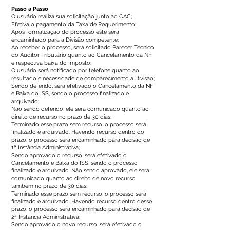
Passo a Passo
O usuário realiza sua solicitação junto ao CAC;
Efetiva o pagamento da Taxa de Requerimento;
Após formalização do processo este será
encaminhado para a Divisão competente;
Ao receber o processo, será solicitado Parecer Técnico
do Auditor Tributário quanto ao Cancelamento da NF
e respectiva baixa do Imposto;
O usuário será notificado por telefone quanto ao
resultado e necessidade de comparecimento à Divisão;
Sendo deferido, será efetivado o Cancelamento da NF
e Baixa do ISS, sendo o processo finalizado e
arquivado;
Não sendo deferido, ele será comunicado quanto ao
direito de recurso no prazo de 30 dias;
Terminado esse prazo sem recurso, o processo será
finalizado e arquivado. Havendo recurso dentro do
prazo, o processo será encaminhado para decisão de
1ª Instância Administrativa;
Sendo aprovado o recurso, será efetivado o
Cancelamento e Baixa do ISS, sendo o processo
finalizado e arquivado. Não sendo aprovado, ele será
comunicado quanto ao direito de novo recurso
também no prazo de 30 dias;
Terminado esse prazo sem recurso, o processo será
finalizado e arquivado. Havendo recurso dentro desse
prazo, o processo será encaminhado para decisão de
2ª Instância Administrativa;
Sendo aprovado o novo recurso, será efetivado o