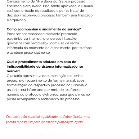
Cancelamento da NF e Baixa do ISS, e o processo
finalizado e arquivado. Não sendo aprovado, o usuário
será comunicado do resultado e por se tratar de
decisão irrecorrível o processo também será finalizado
e arquivado.
Como acompanhar o andamento do serviço?
Pode ser acompanhado mediante protocolo
eletrônico via internet no endereço
https://e-
gov.betha.com.br/cdweb/
, com uso de senha
informada no momento do atendimento, por telefone
e também presencialmente.
Qual o procedimento adotado em caso de
indisponibilidade do sistema informatizado, se
houver?
O usuário apresenta a documentação requerida,
preenche o requerimento de forma manual, após
formalização do respectivo processo no Sistema, o
usuário será informado por meio de telefone o
número do protocolo eletrônico, para que o mesmo
possa acompanhar o andamento do processo.
Este texto não substitui o publicado no Diário Oficial, mas
facilita a pesquisa para localizar a publicação oficial.
Número do Diário: