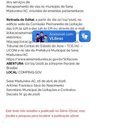
dos serviços de
Recapeamento de vias no município de Sena
Madureira/AC, oriundas de emendas parlamentares.
Retirada do Edital:
a partir do dia 22/04/2026, no
edifício sede da Comissão Permanente de Licitação
das 07h às 12h e das 14h às 17h ou através do e-mail:
licitacaosenamadureira@gmail.com
, no endereço
eletrônico:
http:app.tce.ac.gov.br/portaldelicitacoes (site do
Tribunal de Contas do Estado do Acre – TCE/AC –
LICON) e no site da Prefeitura Municipal de Sena
Madureira/AC:
https://www.senamadureira.ac.gov.br/licitacoes.
ABERTURA:
07/05/2026 às 10h15min (horário de
Brasília)
LOCAL:
COMPRAS.GOV
Sena Madureira-AC, 16 de abril de 2026.
Antônio Francisco Silva do Nascimento
Secretário Municipal de Licitações e Contratos
Decreto N° 93 de 2026
Este texto não substitui o publicado no Diário Oficial, mas
facilita a pesquisa para localizar a publicação oficial.
Número do Diário: