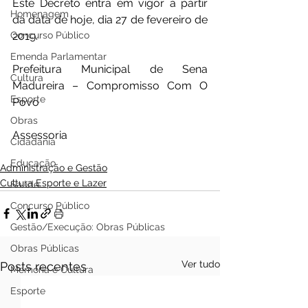
Este Decreto entra em vigor a partir 
Homenagem
da data de hoje, dia 27 de fevereiro de 
2019. 
Concurso Público
Emenda Parlamentar
Prefeitura Municipal de Sena 
Cultura
Madureira – Compromisso Com O 
Esporte
Povo 
Obras
Assessoria 
Cidadania
Educação
Administração e Gestão
Cultura Esporte e Lazer
Saúde
Concurso Público
Gestão/Execução: Obras Públicas
Obras Públicas
Ver tudo
Posts recentes
Memória e Cultura
Esporte