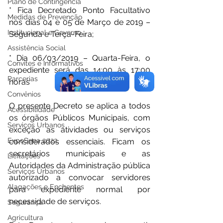
Plano de Contingência
* Fica Decretado Ponto Facultativo 
Medidas de Prevenção
nos dias 04 e 05 de Março de 2019 – 
Institucional e Governo
Segunda e Terça-Feira; 
Assistência Social
* Dia 06/03/2019 – Quarta-Feira, o 
Convites e Informativos
expediente será das 14:00 às 17:00 
Parcerias
horas
Convênios
O presente Decreto se aplica a todos 
Acessibilidade
os órgãos Públicos Municipais, com 
Serviços Urbanos
exceção as atividades ou serviços 
ExpoSena 2022
considerados essenciais. Ficam os 
secretários municipais e as 
Licitações
Autoridades da Administração pública 
Serviços Urbanos
autorizado a convocar servidores 
Alagações e Enchentes
para expediente normal por 
necessidade de serviços. 
Segurança
Agricultura