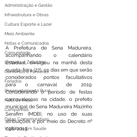
Administração e Gestão
Infraestrutura e Obras
Cultura Esporte e Lazer
Meio Ambiente
Notas e Comunicados
A Prefeitura de Sena Madureira, 
Comunidade
acompanhando o calendário 
Estadual, divulgou na manhã desta 
Limpeza e Zeladoria
quarta-feira (27), os dias em que serão 
Convênios e Parcerias
considerados pontos facultativos 
Feriados
para o carnaval de 2019. 
Desenvolvimento Rural
Considerando o período de festas 
carnavalescas na cidade, o prefeito 
Nota de Pesar
municipal de Sena Madureira Mazinho 
Campanhas
Serafim (MDB), no uso de suas 
Datas Comemorativas
atribuições e por meio do Decreto nº 
028/2019. 
Vigilância Em Saúde