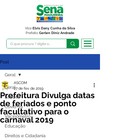
Vice
Elvis Dany Cunha da Silva
Prefeito
Gerlen Diniz Andrade
Post
Geral
ASCOM
Geral
27 de fev. de 2019
Prefeitura Divulga datas
Saúde
de feriados e ponto
Covid-19
facultativo para o
Vacinômetro
carnaval 2019
Educação
Direitos e Cidadania