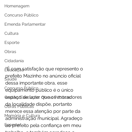
Homenagem
Concurso Público
Emenda Parlamentar
Cultura
Esporte
Obras
Cidadania
“É com satisfação que represento o 
Educação
prefeito Mazinho no anúncio oficial 
Saúde
dessa importante obra, esse 
Concurso Público
equipamento público é o único 
espaço de lazer que os moradores 
Gestão/Execução: Obras Públicas
da localidade dispõe, portanto 
Obras Públicas
merece essa atenção por parte da 
Memória e Cultura
administração municipal. Agradeço 
Esporte
ao prefeito pela confiança em meu 