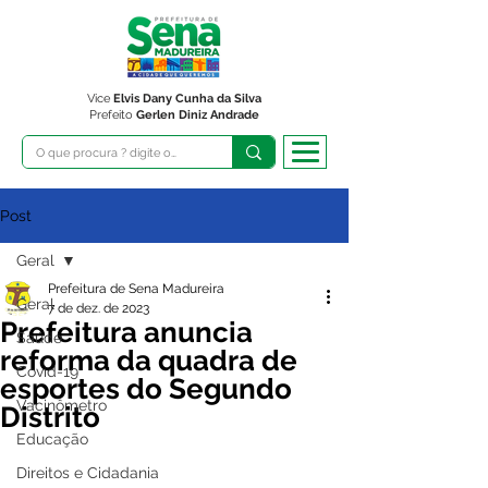
Vice
Elvis Dany Cunha da Silva
Prefeito
Gerlen Diniz Andrade
Post
Geral
Prefeitura de Sena Madureira
Geral
7 de dez. de 2023
Prefeitura anuncia
Saúde
reforma da quadra de
Covid-19
esportes do Segundo
Vacinômetro
Distrito
Educação
Direitos e Cidadania