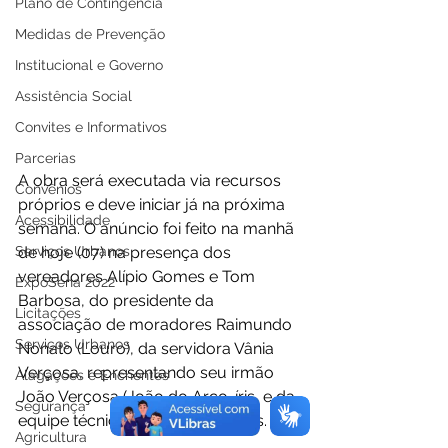
Plano de Contingência
Medidas de Prevenção
Institucional e Governo
Assistência Social
Convites e Informativos
Parcerias
A obra será executada via recursos 
Convênios
próprios e deve iniciar já na próxima 
Acessibilidade
semana. O anúncio foi feito na manhã 
Serviços Urbanos
de hoje (07) na presença dos 
vereadores Alípio Gomes e Tom 
ExpoSena 2022
Barbosa, do presidente da 
Licitações
associação de moradores Raimundo 
Serviços Urbanos
Nonato (Louro), da servidora Vânia 
Verçosa, representando seu irmão 
Alagações e Enchentes
João Verçosa (João do Arco-íris, e da 
Segurança
equipe técnica da pasta de obras. 
Agricultura