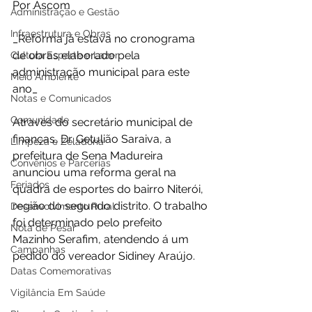
Por Ascom 
Administração e Gestão
Infraestrutura e Obras
_Reforma já estava no cronograma 
de obras elaborado pela 
Cultura Esporte e Lazer
administração municipal para este 
Meio Ambiente
ano_
Notas e Comunicados
Comunidade
Através do secretário municipal de 
finanças, Dr. Getulião Saraiva, a 
Limpeza e Zeladoria
prefeitura de Sena Madureira 
Convênios e Parcerias
anunciou uma reforma geral na 
Feriados
quadra de esportes do bairro Niterói, 
região do segundo distrito. O trabalho 
Desenvolvimento Rural
foi determinado pelo prefeito 
Nota de Pesar
Mazinho Serafim, atendendo á um 
Campanhas
pedido do vereador Sidiney Araújo. 
Datas Comemorativas
Vigilância Em Saúde