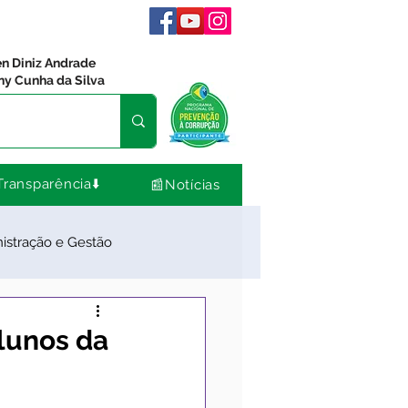
en Diniz Andrade
ny Cunha da Silva
Transparência⬇️
📰Notícias
istração e Gestão
dos
Comunidade
alunos da
Nota de Pesar