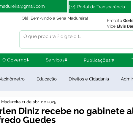
amadureira@gmail.com
Portal da Transparência
Olá, Bem-vindo a Sena Madureira!
Prefeito
Gerl
Vice
Elvis Da
O Governo⬇️
Serviços⬇️
Publicações🔽
Vacinômetro
Educação
Direitos e Cidadania
Admin
a Madureira
11 de abr. de 2025
ra Esporte e Lazer
Meio Ambiente
Notas e Comunica
rlen Diniz recebe no gabinete 
fredo Guedes
ios e Parcerias
Feriados
Desenvolvimento Rural