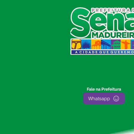
prefeito G
SERVIÇO DE ATENDIMENTO AO
CIDADÃO (SIC) E OUVIDORIA
Prefeitura de Sena Madureira
CNPJ 04.513.362/0001-37
Av. Avelino Chaves, n° 720, 69940-
000
Sena Madureira, Acre, Brasil
E-mail:
prefeitura.senamadureira@gmail.com
Fone: (68)
3612-2424
Ouvidor do Município
(E-Ouv
)
Fale na Prefeitura
Franquiley Dias
Whatsapp
Fone: +55 (68) 9927-0502
Segunda a sexta: 7:00 as 13:00