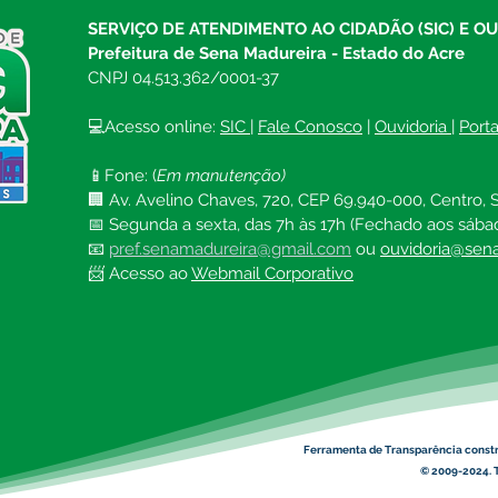
Sena Madureira
Madu
SERVIÇO DE ATENDIMENTO AO CIDADÃO (SIC) E O
vida
Prefeitura de Sena Madureira - Estado do Acre
CNPJ 04.513.362/0001-37
💻Acesso online: 
SIC 
| 
Fale Conosco
 | 
Ouvidoria
| 
Port
📱Fone: (
Em manutenção)
🏢 Av. Avelino Chaves, 720, CEP 69.940-000, Centro, S
📅 Segunda a sexta, das 7h às 17h (Fechado aos sába
📧 
pref.senamadureira@gmail.com
ou 
ouvidoria@sena
📨 Acesso ao 
Webmail Corporativo
Ferramenta de Transparência const
© 2009-2024. T