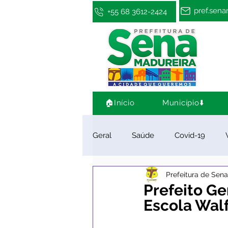
pref.sen
+55 68 3612-2424
🏠Início
Município⬇️
Geral
Saúde
Covid-19
Prefeitura de Sen
Infraestrutura e Obras
Cultu
Prefeito Ge
Escola Wal
Limpeza e Zeladoria
Convên