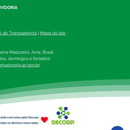
reira: “Mudou a minha
UVIDORIA
”, comenta moradora
al de Transparência
 | 
Mapa do site
ena Madureira, Acre, Brasil
dos, domingos e feriados)
madureira.ac.gov.br
ruída com amor pela Decorp.
odos os direitos reservados.