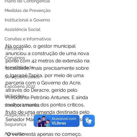
Plano de Contingência
Medidas de Prevenção
Institucional e Governo
Assistência Social
Convites e Informativos
Na ocasião, o gestor municipal 
Parcerias
anunciou a construção de uma nova 
Convênios
ponte com 42 metros de extensão na 
Acessibilidade
localidade, mais precisamente sobre 
o Igarapé Tapira, por meio de uma 
Serviços Urbanos
parceria com o Governo do Acre, 
ExpoSena 2022
através do Deracre, gerido pelo 
Licitações
Presidente Petrônio Antunes. E ainda 
melhoramento dos pontos críticos, 
Serviços Urbanos
fruto de uma emenda destinada pelo 
Alagações e Enchentes
Senador Márcio Bittar (União Brasil). 
Segurança
Agricultura
"O verão está apenas no começo, 