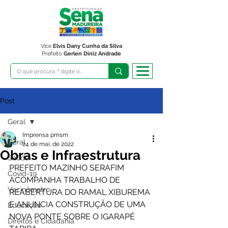
Vice
Elvis Dany Cunha da Silva
Prefeito
Gerlen Diniz Andrade
Post
Geral
Imprensa pmsm
Geral
24 de mai. de 2022
Obras e Infraestrutura
Saúde
PREFEITO MAZINHO SERAFIM 
Covid-19
ACOMPANHA TRABALHO DE 
Vacinômetro
REABERTURA DO RAMAL XIBUREMA 
E ANUNCIA CONSTRUÇÃO DE UMA 
Educação
NOVA PONTE SOBRE O IGARAPÉ 
Direitos e Cidadania