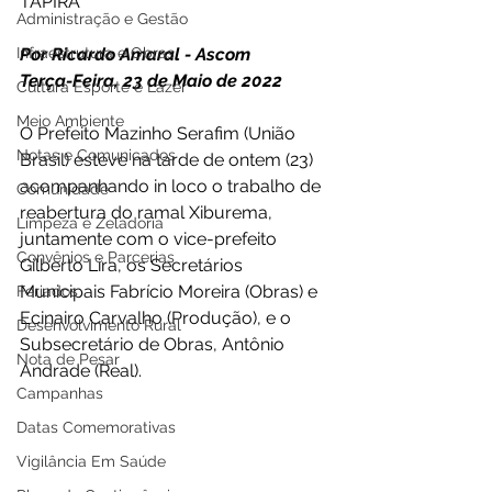
TAPIRA 
Administração e Gestão
Infraestrutura e Obras
Por Ricardo Amaral - Ascom 
Terça-Feira, 23 de Maio de 2022 
Cultura Esporte e Lazer
Meio Ambiente
O Prefeito Mazinho Serafim (União 
Notas e Comunicados
Brasil) esteve na tarde de ontem (23) 
acompanhando in loco o trabalho de 
Comunidade
reabertura do ramal Xiburema, 
Limpeza e Zeladoria
juntamente com o vice-prefeito 
Convênios e Parcerias
Gilberto Lira, os Secretários 
Municipais Fabrício Moreira (Obras) e 
Feriados
Ecinairo Carvalho (Produção), e o 
Desenvolvimento Rural
Subsecretário de Obras, Antônio 
Nota de Pesar
Andrade (Real). 
Campanhas
Datas Comemorativas
Vigilância Em Saúde