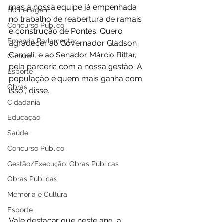
mas a nossa equipe já empenhada 
Homenagem
no trabalho de reabertura de ramais 
Concurso Público
e construção de Pontes. Quero 
Emenda Parlamentar
agradecer ao Governador Gladson 
Cameli, e ao Senador Márcio Bittar,  
Cultura
pela parceria com a nossa gestão. A 
Esporte
população é quem mais ganha com 
Obras
isso", disse. 
Cidadania
Educação
Saúde
Concurso Público
Gestão/Execução: Obras Públicas
Obras Públicas
Memória e Cultura
Esporte
Vale destacar que neste ano, a 