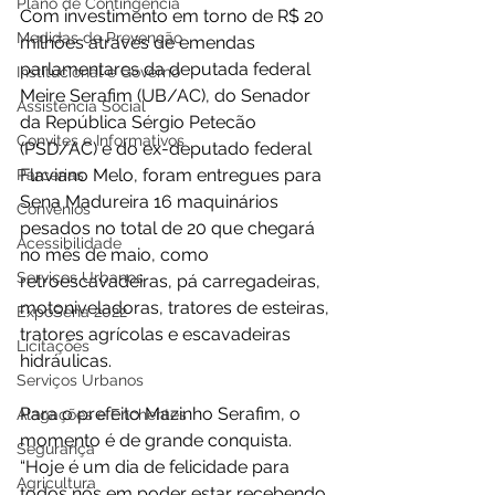
Plano de Contingência
Com investimento em torno de R$ 20 
Medidas de Prevenção
milhões através de emendas 
parlamentares da deputada federal 
Institucional e Governo
Meire Serafim (UB/AC), do Senador 
Assistência Social
da República Sérgio Petecão 
Convites e Informativos
(PSD/AC) e do ex-deputado federal 
Flaviano Melo, foram entregues para 
Parcerias
Sena Madureira 16 maquinários 
Convênios
pesados no total de 20 que chegará 
Acessibilidade
no mês de maio, como 
Serviços Urbanos
retroescavadeiras, pá carregadeiras, 
motoniveladoras, tratores de esteiras, 
ExpoSena 2022
tratores agrícolas e escavadeiras 
Licitações
hidráulicas. 
Serviços Urbanos
Para o prefeito Mazinho Serafim, o 
Alagações e Enchentes
momento é de grande conquista. 
Segurança
“Hoje é um dia de felicidade para 
Agricultura
todos nós em poder estar recebendo 