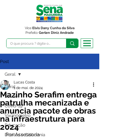
Vice
Elvis Dany Cunha da Silva
Prefeito
Gerlen Diniz Andrade
Post
Geral
Lucas Costa
Geral
1 de mai. de 2024
Mazinho Serafim entrega
Saúde
patrulha mecanizada e
Covid-19
anuncia pacote de obras
Vacinômetro
na infraestrutura para
2024
Educação
Por Assessoria 
Direitos e Cidadania