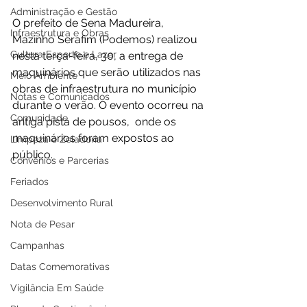
Administração e Gestão
O prefeito de Sena Madureira, 
Infraestrutura e Obras
Mazinho Serafim (Podemos) realizou 
Cultura Esporte e Lazer
nesta terça-feira, 30, a entrega de 
maquinários que serão utilizados nas 
Meio Ambiente
obras de infraestrutura no município 
Notas e Comunicados
durante o verão. O evento ocorreu na 
Comunidade
antiga pista de pousos,  onde os 
maquinários foram expostos ao 
Limpeza e Zeladoria
público. 
Convênios e Parcerias
Feriados
Desenvolvimento Rural
Nota de Pesar
Campanhas
Datas Comemorativas
Vigilância Em Saúde