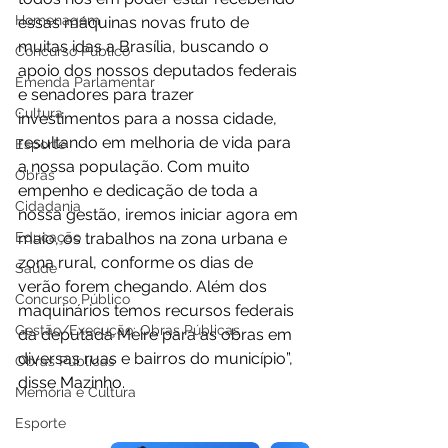
Homenagem
essas máquinas novas fruto de 
muitas idas a Brasília, buscando o 
Concurso Público
apoio dos nossos deputados federais 
Emenda Parlamentar
e senadores para trazer 
Cultura
investimentos para a nossa cidade, 
resultando em melhoria de vida para 
Esporte
a nossa população. Com muito 
Obras
empenho e dedicação de toda a 
Cidadania
nossa gestão, iremos iniciar agora em 
maio, os trabalhos na zona urbana e 
Educação
zona rural, conforme os dias de 
Saúde
verão forem chegando. Além dos 
Concurso Público
maquinários temos recursos federais 
Gestão/Execução: Obras Públicas
da deputada Meire para as obras em 
diversas ruas e bairros do município”, 
Obras Públicas
disse Mazinho. 
Memória e Cultura
Esporte