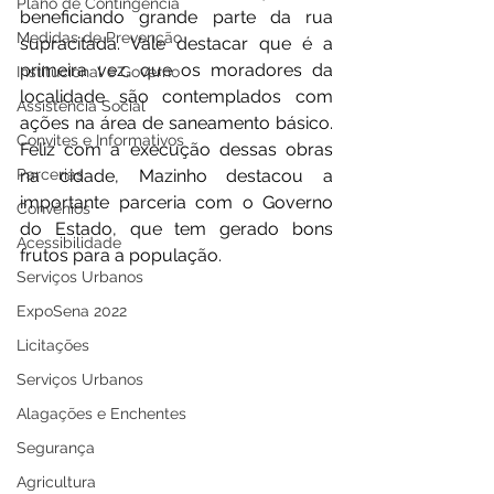
Plano de Contingência
beneficiando grande parte da rua 
Medidas de Prevenção
supracitada. Vale destacar que é a 
primeira vez, que os moradores da 
Institucional e Governo
localidade são contemplados com 
Assistência Social
ações na área de saneamento básico. 
Convites e Informativos
Feliz com a execução dessas obras 
Parcerias
na cidade, Mazinho destacou a 
importante parceria com o Governo 
Convênios
do Estado, que tem gerado bons 
Acessibilidade
frutos para a população. 
Serviços Urbanos
ExpoSena 2022
Licitações
Serviços Urbanos
Alagações e Enchentes
Segurança
Agricultura