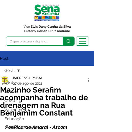
Vice
Elvis Dany Cunha da Silva
Prefeito
Gerlen Diniz Andrade
Post
Geral
IMPRENSA PMSM
Geral
27 de ago. de 2021
Mazinho Serafim
Saúde
acompanha trabalho de
Covid-19
drenagem na Rua
Vacinômetro
Benjamim Constant
Educação
Por Ricardo Amaral - Ascom 
Direitos e Cidadania