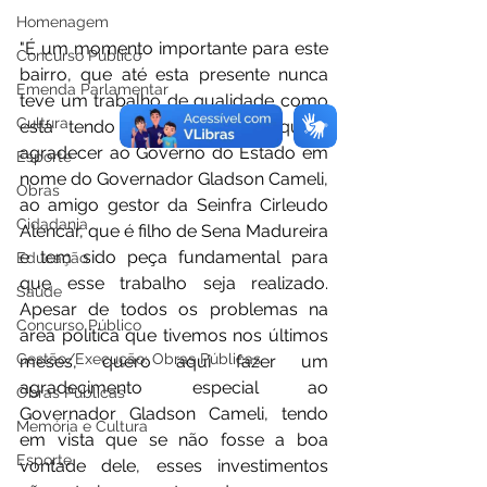
Homenagem
"É um momento importante para este 
Concurso Público
bairro, que até esta presente nunca 
Emenda Parlamentar
teve um trabalho de qualidade como 
Cultura
está tendo agora. Portanto quero 
agradecer ao Governo do Estado em 
Esporte
nome do Governador Gladson Cameli, 
Obras
ao amigo gestor da Seinfra Cirleudo 
Cidadania
Alencar, que é filho de Sena Madureira 
e tem sido peça fundamental para 
Educação
que esse trabalho seja realizado. 
Saúde
Apesar de todos os problemas na 
Concurso Público
área política que tivemos nos últimos 
Gestão/Execução: Obras Públicas
meses, quero aqui fazer um 
agradecimento especial ao 
Obras Públicas
Governador Gladson Cameli, tendo 
Memória e Cultura
em vista que se não fosse a boa 
Esporte
vontade dele, esses investimentos 