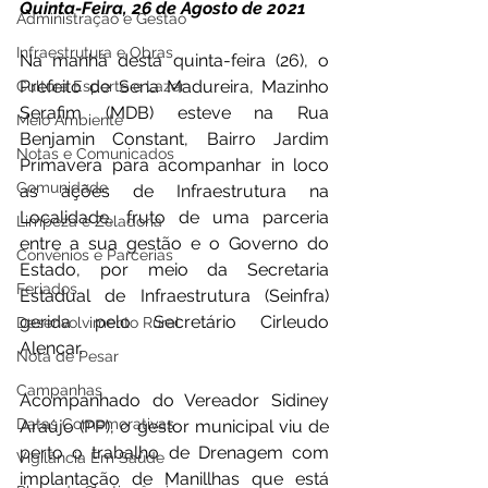
Quinta-Feira, 26 de Agosto de 2021 
Administração e Gestão
Infraestrutura e Obras
Na manhã desta quinta-feira (26), o 
Prefeito de Sena Madureira, Mazinho 
Cultura Esporte e Lazer
Serafim (MDB) esteve na Rua 
Meio Ambiente
Benjamin Constant, Bairro Jardim 
Notas e Comunicados
Primavera para acompanhar in loco 
Comunidade
as ações de Infraestrutura na 
Localidade, fruto de uma parceria 
Limpeza e Zeladoria
entre a sua gestão e o Governo do 
Convênios e Parcerias
Estado, por meio da Secretaria 
Feriados
Estadual de Infraestrutura (Seinfra) 
gerida pelo Secretário Cirleudo 
Desenvolvimento Rural
Alencar. 
Nota de Pesar
Campanhas
Acompanhado do Vereador Sidiney 
Datas Comemorativas
Araújo (PP), o gestor municipal viu de 
perto o trabalho de Drenagem com 
Vigilância Em Saúde
implantação de Manillhas que está 