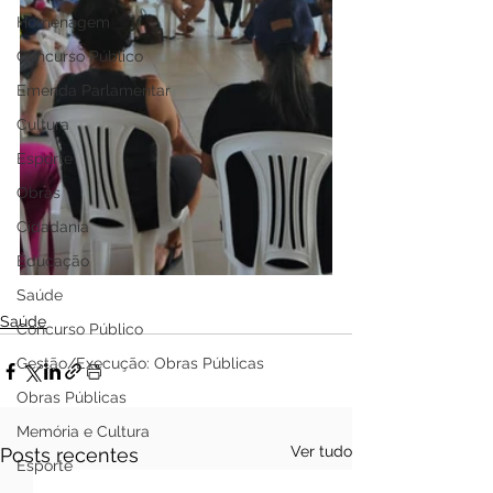
Homenagem
Concurso Público
Emenda Parlamentar
Cultura
Esporte
Obras
Cidadania
Educação
Saúde
Saúde
Concurso Público
Gestão/Execução: Obras Públicas
Obras Públicas
Memória e Cultura
Ver tudo
Posts recentes
Esporte