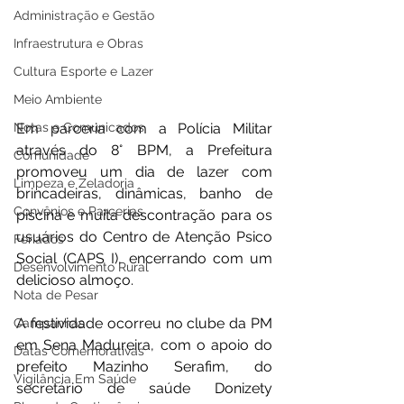
Administração e Gestão
Infraestrutura e Obras
Cultura Esporte e Lazer
Meio Ambiente
Notas e Comunicados
Em parceria com a Polícia Militar 
através do 8° BPM, a Prefeitura 
Comunidade
promoveu um dia de lazer com 
Limpeza e Zeladoria
brincadeiras, dinâmicas, banho de 
Convênios e Parcerias
piscina e muita descontração para os 
usuários do Centro de Atenção Psico 
Feriados
Social (CAPS I), encerrando com um 
Desenvolvimento Rural
delicioso almoço.
Nota de Pesar
A festividade ocorreu no clube da PM 
Campanhas
em Sena Madureira, com o apoio do 
Datas Comemorativas
prefeito Mazinho Serafim, do 
Vigilância Em Saúde
secretário de saúde Donizety 