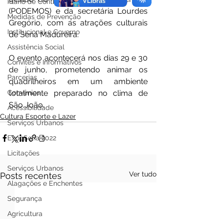
Plano de Contingência
(PODEMOS) e da secretária Lourdes 
Medidas de Prevenção
Gregório, com as atrações culturais 
Institucional e Governo
de Sena Madureira.
Assistência Social
O evento acontecerá nos dias 29 e 30 
Convites e Informativos
de junho, prometendo animar os 
Parcerias
quadrilheiros em um ambiente 
totalmente preparado no clima de 
Convênios
São João.
Acessibilidade
Cultura Esporte e Lazer
Serviços Urbanos
ExpoSena 2022
Licitações
Serviços Urbanos
Ver tudo
Posts recentes
Alagações e Enchentes
Segurança
Agricultura