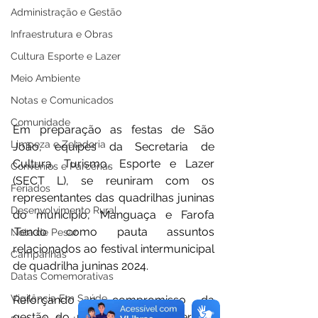
Administração e Gestão
Infraestrutura e Obras
Cultura Esporte e Lazer
Meio Ambiente
Notas e Comunicados
Comunidade
Em preparação as festas de São 
Limpeza e Zeladoria
João, equipes da Secretaria de 
Cultura, Turismo, Esporte e Lazer 
Convênios e Parcerias
(SECT L), se reuniram com os 
Feriados
representantes das quadrilhas juninas 
Desenvolvimento Rural
do município, Manguaça e Farofa 
.Tendo como pauta assuntos 
Nota de Pesar
relacionados ao festival intermunicipal 
Campanhas
de quadrilha juninas 2024.
Datas Comemorativas
Vigilância Em Saúde
Reforçando o compromisso da 
gestão do prefeito Mazinho Serafim 