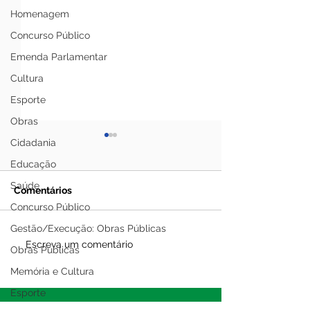
Homenagem
Concurso Público
Emenda Parlamentar
Cultura
Esporte
Obras
Cidadania
Educação
Saúde
Comentários
Concurso Público
Gestão/Execução: Obras Públicas
Prefeito Gerlen Diniz
Prefeitura de 
Escreva um comentário
Obras Públicas
recebe o novo
Madureira coor
Memória e Cultura
secretário de Cultura de
fase Municipal dos
Sena Madureira para
Jogos Escolare
Esporte
alinhamento de ações