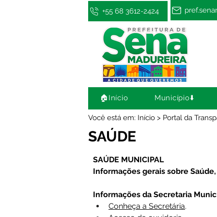
pref.sen
+55 68 3612-2424
🏠Início
Município⬇️
Você está em: Início > Portal da Trans
SAÚDE
SAÚDE MUNICIPAL
Informações gerais sobre Saúde, 
Informações da Secretaria Munic
Conheça a Secretária
.