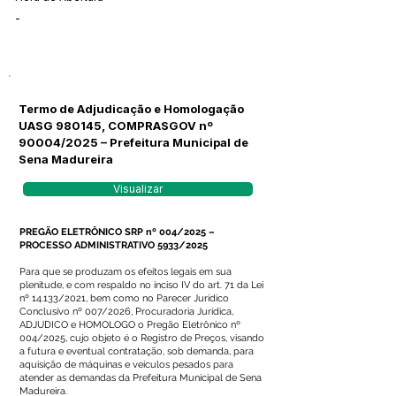
-
Termo de Adjudicação e Homologação
UASG 980145, COMPRASGOV nº
90004/2025 – Prefeitura Municipal de
Sena Madureira
Visualizar
PREGÃO ELETRÔNICO SRP nº 004/2025 –
PROCESSO ADMINISTRATIVO 5933/2025
Para que se produzam os efeitos legais em sua
plenitude, e com respaldo no inciso IV do art. 71 da Lei
nº 14.133/2021, bem como no Parecer Jurídico
Conclusivo nº 007/2026, Procuradoria Jurídica,
ADJUDICO e HOMOLOGO o Pregão Eletrônico nº
004/2025, cujo objeto é o Registro de Preços, visando
a futura e eventual contratação, sob demanda, para
aquisição de máquinas e veículos pesados para
atender as demandas da Prefeitura Municipal de Sena
Madureira.