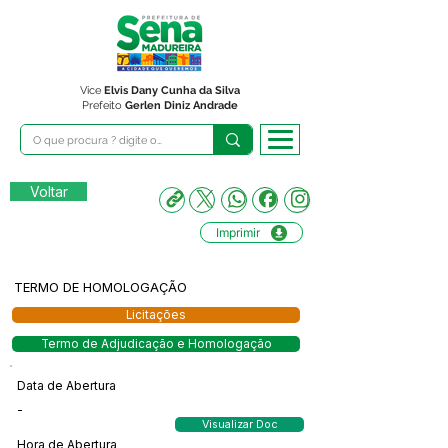
Vice
Elvis Dany Cunha da Silva
Prefeito
Gerlen Diniz Andrade
Voltar
Imprimir
TERMO DE HOMOLOGAÇÃO
Licitações
Termo de Adjudicação e Homologação
Data de Abertura
-
Visualizar Doc
Hora de Abertura