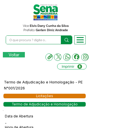
Vice
Elvis Dany Cunha da Silva
Prefeito
Gerlen Diniz Andrade
Voltar
Imprimir
Termo de Adjudicação e Homologação - PE
N°001/2026
Licitações
Termo de Adjudicação e Homologação
Data de Abertura
-
Hora de Abertura