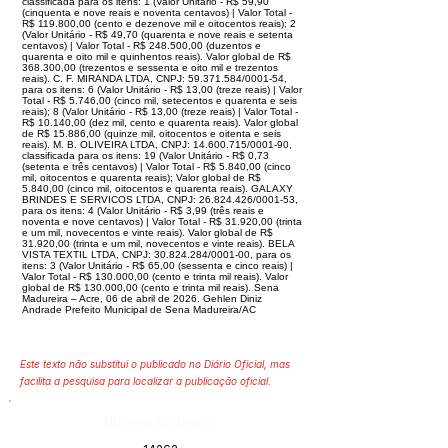
classificada para os itens: 1 (Valor Unitário - R$ 59,90
(cinquenta e nove reais e noventa centavos) | Valor Total -
R$ 119.800,00 (cento e dezenove mil e oitocentos reais); 2
(Valor Unitário - R$ 49,70 (quarenta e nove reais e setenta
centavos) | Valor Total - R$ 248.500,00 (duzentos e
quarenta e oito mil e quinhentos reais). Valor global de R$
368.300,00 (trezentos e sessenta e oito mil e trezentos
reais). C. F. MIRANDA LTDA, CNPJ: 59.371.584/0001-54,
para os itens: 6 (Valor Unitário - R$ 13,00 (treze reais) | Valor
Total - R$ 5.746,00 (cinco mil, setecentos e quarenta e seis
reais); 8 (Valor Unitário - R$ 13,00 (treze reais) | Valor Total -
R$ 10.140,00 (dez mil, cento e quarenta reais). Valor global
de R$ 15.886,00 (quinze mil, oitocentos e oitenta e seis
reais). M. B. OLIVEIRA LTDA, CNPJ: 14.600.715/0001-90,
classificada para os itens: 19 (Valor Unitário - R$ 0,73
(setenta e três centavos) | Valor Total - R$ 5.840,00 (cinco
mil, oitocentos e quarenta reais); Valor global de R$
5.840,00 (cinco mil, oitocentos e quarenta reais). GALAXY
BRINDES E SERVICOS LTDA, CNPJ: 26.824.426/0001-53,
para os itens: 4 (Valor Unitário - R$ 3,99 (três reais e
noventa e nove centavos) | Valor Total - R$ 31.920,00 (trinta
e um mil, novecentos e vinte reais). Valor global de R$
31.920,00 (trinta e um mil, novecentos e vinte reais). BELA
VISTA TEXTIL LTDA, CNPJ: 30.824.284/0001-00, para os
itens: 3 (Valor Unitário - R$ 65,00 (sessenta e cinco reais) |
Valor Total - R$ 130.000,00 (cento e trinta mil reais). Valor
global de R$ 130.000,00 (cento e trinta mil reais). Sena
Madureira – Acre, 06 de abril de 2026. Gehlen Diniz
Andrade Prefeito Municipal de Sena Madureira/AC
Este texto não substitui o publicado no Diário Oficial, mas
facilita a pesquisa para localizar a publicação oficial.
Número do Diário: