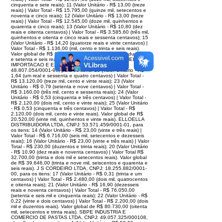
cinquenta e sete reais); 11 (Valor Unitário - R$ 13,00 (treze
reais) | Valor Total - R$ 15.795,00 (quinze mil, setecentos e
noventa e cinco reais); 12 (Valor Unitário - R$ 13,00 (treze
reais) | Valor Total - R$ 12.545,00 (doze mil, quinhentos e
quarenta e cinco reais); 13 (Valor Unitário - R$ 10,80 (dez
reais e oitenta centavos) | Valor Total - R$ 3.585,60 (três mil,
quinhentos e oitenta e cinco reais e sessenta centavos); 15
(Valor Unitário - R$ 14,20 (quatorze reais e vinte centavos) |
Valor Total - R$ 1.136,00 (mil, cento e trinta e seis reais).
Valor global de R$ 67.276,60 (sessenta e sete mil, duzentos
e setenta e seis reais e sessenta centavos). RM AMELY
IMPORTACAO E EXPORTACAO LTDA, CNPJ:
48.807.054/0001-90, para os itens: 18 (Valor Unitário - R$
1,64 (um real e sessenta e quatro centavos) | Valor Total -
R$ 13.120,00 (treze mil, cento e vinte reais); 23 (Valor
Unitário - R$ 0,79 (setenta e nove centavos) | Valor Total -
R$ 3.160,00 (três mil, cento e sessenta reais); 24 (Valor
Unitário - R$ 0,53 (cinquenta e três centavos) | Valor Total -
R$ 2.120,00 (dois mil, cento e vinte reais); 25 (Valor Unitário
- R$ 0,53 (cinquenta e três centavos) | Valor Total - R$
2.120,00 (dois mil, cento e vinte reais). Valor global de R$
20.520,00 (vinte mil, quinhentos e vinte reais). ELLOELLA
DISTRIBUIDORA LTDA, CNPJ: 53.571.459/0001-01, para
os itens: 14 (Valor Unitário - R$ 23,00 (vinte e três reais) |
Valor Total - R$ 6.716,00 (seis mil, setecentos e dezesseis
reais); 16 (Valor Unitário - R$ 23,00 (vinte e três reais) | Valor
Total - R$ 230,00 (duzentos e trinta reais); 20 (Valor Unitário
- R$ 10,90 (dez reais e noventa centavos) | Valor Total R$
32.700,00 (trinta e dois mil e setecentos reais). Valor global
de R$ 39.646,00 (trinta e nove mil, seiscentos e quarenta e
seis reais). J S CORDEIRO LTDA, CNPJ: 18.255.882/0001-
00, para os itens: 17 (Valor Unitário - R$ 0,31 (trinta e um
centavos) | Valor Total - R$ 2.480,00 (dois mil, quatrocentos
e oitenta reais); 21 (Valor Unitário - R$ 16,90 (dezesseis
reais e noventa centavos) | Valor Total - R$ 76.050,00
(setenta e seis mil e cinquenta reais); 22 (Valor Unitário - R$
0,22 (vinte e dois centavos) | Valor Total - R$ 2.200,00 (dois
mil e duzentos reais). Valor global de R$ 80.730,00 (oitenta
mil, setecentos e trinta reais). SBPE INDUSTRIA E
COMERCIO DE PASTAS LTDA, CNPJ: 49.057.325/000108,