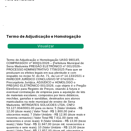
-
Termo de Adjudicação e Homologação
Visualizar
Termo de Adjudicação e Homologação UASG 980145,
COMPRASGOV nº 90001/2026 – Prefeitura Municipal de
Sena Madureira PREGÃO ELETRÔNICO nº 001/2026–
PROCESSO ADMINISTRATIVO 7758/2025 Para que se
produzam os efeitos legais em sua plenitude e com
respaldo no inciso IV, do Art. 71, da Lei nº 14.133/2021 e
PARECER JURÍDICO CONCLUSIVO Nº 074/2026 –
Procuradoria Jurídica, ADJUDICO e HOMOLOGO o
PREGÃO ELETRÔNICO 001/2026, cujo objeto é o Pregão
Eletrônico para Registro de Preços, visando à futura e
eventual contratação de empresa para a aquisição de kits
de materiais escolares, compostos por itens didáticos,
mochilas, garrafas e sandálias, destinados aos alunos
matriculados na rede municipal de ensino de Sena
Madureira. MITRIDATES SOLUCOES LTDA, CNPJ:
53.127.004/0001-00 para os itens: 5 (Valor Unitário - R$
12,00 (doze reais) | Valor Total - R$ 1.800,00 (mil e
oitocentos reais); 7 (Valor Unitário - R$ 12,90 (doze reais e
noventa centavos) | Valor Total R$ 7.611,00 (sete mil,
seiscentos e onze reais); 9 (Valor Unitário - R$ 13,00 (treze
reais) | Valor Total - R$ 11.947,00 (onze mil, novecentos e
quarenta e sete reais); 10 (Valor Unitário - R$ 13,00 (treze
reais) | Valor Total - R$ 12.857,00 (doze mil, oitocentos e