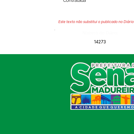
Contratada
Este texto não substitui o publicado no Diário 
Número do Diário:
14273
SERVIÇO DE ATENDIMENTO AO
CIDADÃO (SIC) E OUVIDORIA
Prefeitura de Sena Madureira
CNPJ 04.513.362/0001-37
Av. Avelino Chaves, n° 720, 69940-
000
Sena Madureira, Acre, Brasil
E-mail:
prefeitura.senamadureira@gmail.com
Fone: (68)
3612-2424