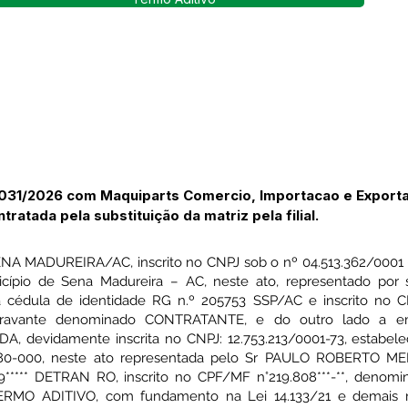
 031/2026 com Maquiparts Comercio, Importacao e Exporta
tratada pela substituição da matriz pela filial.
 MADUREIRA/AC, inscrito no CNPJ sob o nº 04.513.362/0001 –
icípio de Sena Madureira – AC, neste ato, representado por 
a cédula de identidade RG n.º 205753 SSP/AC e inscrito no CP
, doravante denominado CONTRATANTE, e do outro lado a
evidamente inscrita no CNPJ: 12.753.213/0001-73, estabelec
980-000, neste ato representada pelo Sr PAULO ROBERTO MER
889***** DETRAN RO, inscrito no CPF/MF n°219.808***-**, den
ERMO ADITIVO, com fundamento na Lei 14.133/21 e demais no