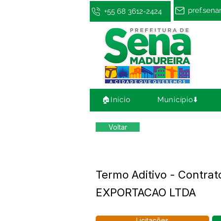
pref.sen
+55 68 3612-2424
🏠Início
Município⬇️
Voltar
Termo Aditivo - Contr
EXPORTACAO LTDA
Licitações