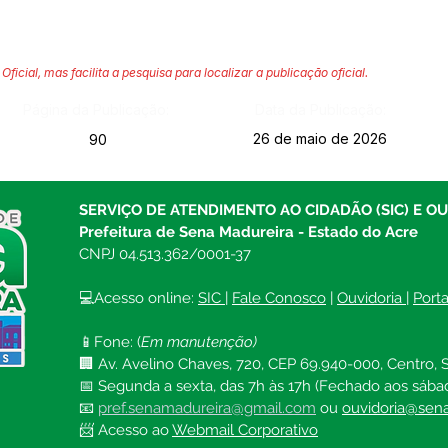
Oficial, mas facilita a pesquisa para localizar a publicação oficial.
Página da Publicação:
Data da Publicação:
26 de maio de 2026
90
SERVIÇO DE ATENDIMENTO AO CIDADÃO (SIC) E O
Prefeitura de Sena Madureira - Estado do Acre
CNPJ 04.513.362/0001-37
💻Acesso online: 
SIC 
| 
Fale Conosco
 | 
Ouvidoria
| 
Port
📱Fone: (
Em manutenção)
🏢 Av. Avelino Chaves, 720, CEP 69.940-000, Centro, S
📅 Segunda a sexta, das 7h às 17h (Fechado aos sába
📧 
pref.senamadureira@gmail.com
ou 
ouvidoria@sena
📨 Acesso ao 
Webmail Corporativo