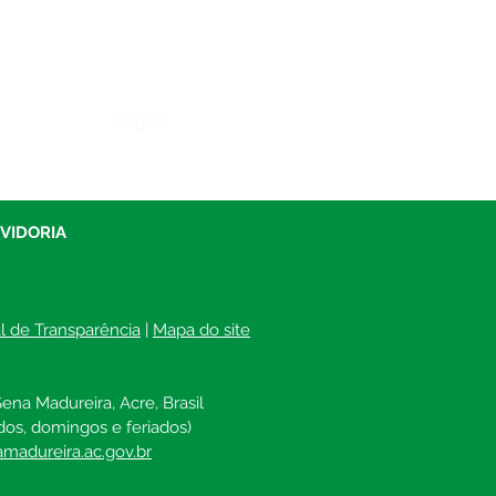
Órgão:
UVIDORIA
al de Transparência
 | 
Mapa do site
ena Madureira, Acre, Brasil
dos, domingos e feriados)
madureira.ac.gov.br