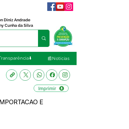
en Diniz Andrade
ny Cunha da Silva
Transparência⬇️
📰Notícias
Imprimir
 IMPORTACAO E