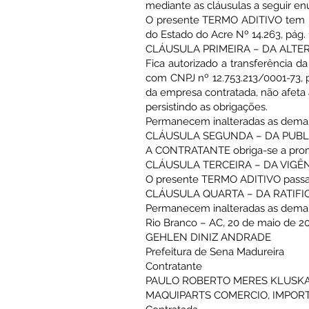
mediante as cláusulas a seguir e
O presente TERMO ADITIVO tem por
do Estado do Acre Nº 14.263, pág. 
CLÁUSULA PRIMEIRA – DA ALT
Fica autorizado a transferência d
com CNPJ nº 12.753.213/0001-73, pe
da empresa contratada, não afeta a
persistindo as obrigações.
Permanecem inalteradas as demai
CLÁUSULA SEGUNDA – DA PUBL
A CONTRATANTE obriga-se a promo
CLÁUSULA TERCEIRA – DA VIGÊ
O presente TERMO ADITIVO passará 
CLÁUSULA QUARTA – DA RATIF
Permanecem inalteradas as demai
Rio Branco – AC, 20 de maio de 2
GEHLEN DINIZ ANDRADE
Prefeitura de Sena Madureira
Contratante
PAULO ROBERTO MERES KLUSK
MAQUIPARTS COMERCIO, IMPOR