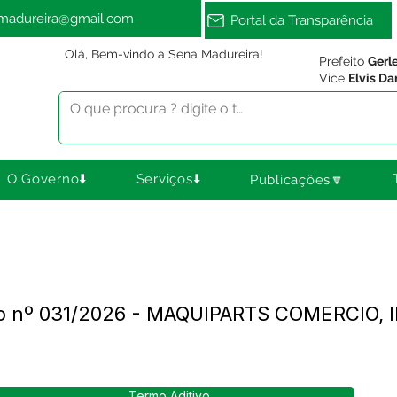
amadureira@gmail.com
Portal da Transparência
Olá, Bem-vindo a Sena Madureira!
Prefeito
Gerl
Vice
Elvis Da
O Governo⬇️
Serviços⬇️
Publicações🔽
ato nº 031/2026 - MAQUIPARTS COMERCIO,
Termo Aditivo