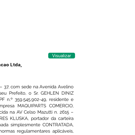
Visualizar
cao Ltda,
 37, com sede na Avenida Avelino
seu Prefeito, o Sr. GEHLEN DINIZ
F n.º 359.545.902-49, residente e
 empresa MAQUIPARTS COMERCIO,
ida na AV Celso Mazutti n. 2615 –
ES KLUSKA, portador da carteira
ominada simplesmente CONTRATADA,
rmas regulamentares aplicáveis,