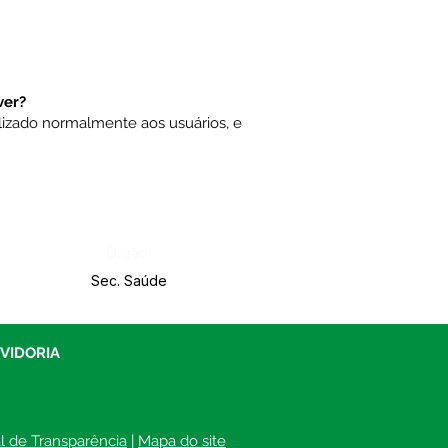
ver?
lizado normalmente aos usuários, e
Órgão:
Sec. Saúde
UVIDORIA
al de Transparência
 | 
Mapa do site