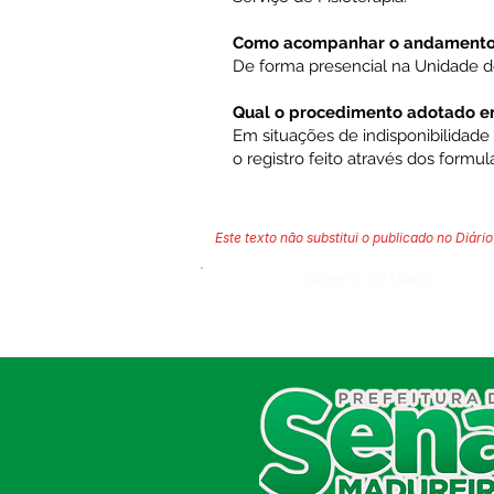
Como acompanhar o andamento 
De forma presencial na Unidade de
Qual o procedimento adotado em 
Em situações de indisponibilidade
o registro feito através dos formulá
Este texto não substitui o publicado no Diário 
Número do Diário:
SERVIÇO DE ATENDIMENTO AO
CIDADÃO (SIC) E OUVIDORIA
Prefeitura de Sena Madureira
CNPJ 04.513.362/0001-37
Av. Avelino Chaves, n° 720, 69940-