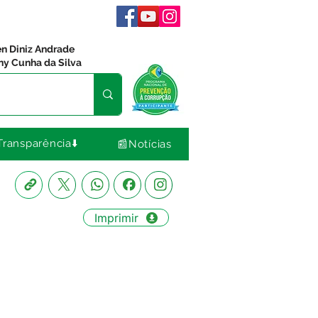
en Diniz Andrade
ny Cunha da Silva
Transparência⬇️
📰Notícias
Imprimir