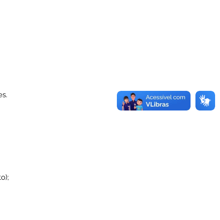
es.
o);