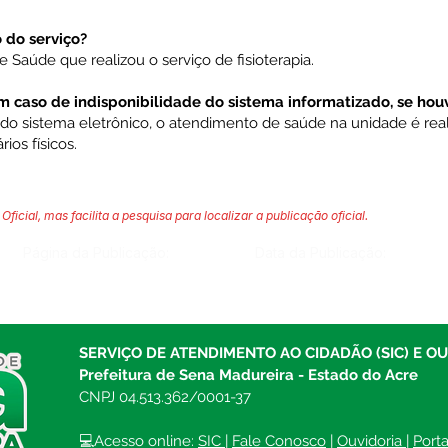
do serviço?
 Saúde que realizou o serviço de fisioterapia.
caso de indisponibilidade do sistema informatizado, se hou
 do sistema eletrônico, o atendimento de saúde na unidade é rea
rios físicos.
Oficial, mas facilita a pesquisa para localizar a publicação oficial.
Página da Publicação:
Data da Publicação:
SERVIÇO DE ATENDIMENTO AO CIDADÃO (SIC) E O
Prefeitura de Sena Madureira - Estado do Acre
CNPJ 04.513.362/0001-37
💻Acesso online: 
SIC 
| 
Fale Conosco
 | 
Ouvidoria
| 
Port