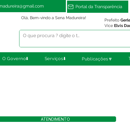
amadureira@gmail.com
Portal da Transparência
Olá, Bem-vindo a Sena Madureira!
Prefeito
Gerl
Vice
Elvis Da
O Governo⬇️
Serviços⬇️
Publicações🔽
ATENDIMENTO