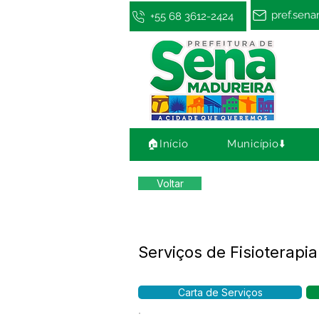
pref.sen
+55 68 3612-2424
🏠Início
Município⬇️
Voltar
Serviços de Fisioterapia
Carta de Serviços