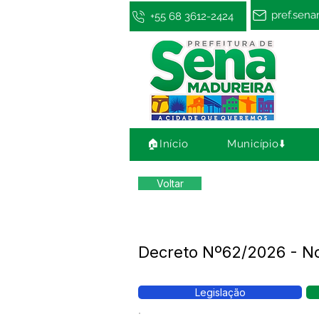
pref.sen
+55 68 3612-2424
🏠Início
Município⬇️
Voltar
Decreto Nº62/2026 - N
Legislação