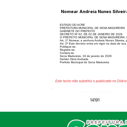
Nomear Andreia Nunes Silveir
ESTADO DO ACRE
PREFEITURA MUNICIPAL DE SENA MADUREIRA
GABINETE DO PREFEITO
DECRETO Nº 62, DE 02 DE JANEIRO DE 2026
O PREFEITO MUNICIPAL DE SENA MADUREIRA, Estado
Art. 1º Nomear, a senhora Andreia Nunes Silveira
Art. 2º Este decreto entra em vigor na data de sua 
Publique-se;
Registre-se;
Cumpra-se.
Sena Madureira, 19 de janeiro de 2026
Gehlen Diniz Andrade
Prefeito Municipal de Sena Madureira
Este texto não substitui o publicado no Diário 
Número do Diário:
14191
SERVIÇO DE ATENDIMENTO AO
CIDADÃO (SIC) E OUVIDORIA