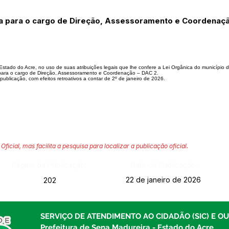
a para o cargo de Direção, Assessoramento e Coordenaçã
 do Acre, no uso de suas atribuições legais que lhe confere a Lei Orgânica do município
, para o cargo de Direção, Assessoramento e Coordenação – DAC 2.
publicação, com efeitos retroativos a contar de 2º de janeiro de 2026.
Oficial, mas facilita a pesquisa para localizar a publicação oficial.
Página da Publicação:
Data da Publicação:
22 de janeiro de 2026
202
SERVIÇO DE ATENDIMENTO AO CIDADÃO (SIC) E O
Prefeitura de Sena Madureira - Estado do Acre