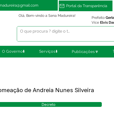
amadureira@gmail.com
Portal da Transparência
Olá, Bem-vindo a Sena Madureira!
Prefeito
Gerl
Vice
Elvis Da
O Governo⬇️
Serviços⬇️
Publicações🔽
omeação de Andreia Nunes Silveira
Decreto