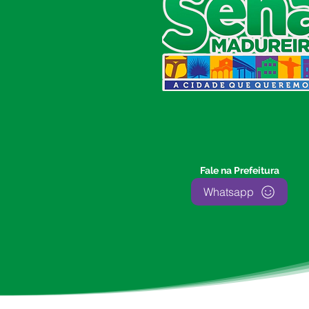
Prefeitura de Sena Madureira
CNPJ 04.513.362/0001-37
Av. Avelino Chaves, n° 720, 69940-
000
Sena Madureira, Acre, Brasil
E-mail:
prefeitura.senamadureira@gmail.com
Fone: (68)
3612-2424
Ouvidor do Município
(E-Ouv
)
Fale na Prefeitura
Franquiley Dias
Whatsapp
Fone: +55 (68) 9927-0502
Segunda a sexta: 7:00 as 13:00