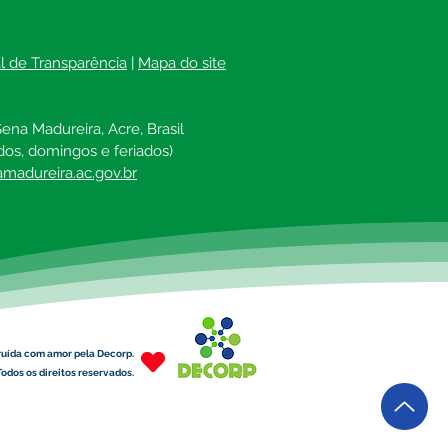
al de Transparência
 | 
Mapa do site
ena Madureira, Acre, Brasil
dos, domingos e feriados)
madureira.ac.gov.br
ruída com amor pela Decorp.
odos os direitos reservados.