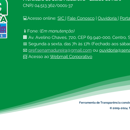
CNPJ 04.513.362/0001-37
💻Acesso online: 
SIC 
| 
Fale Conosco
 | 
Ouvidoria
| 
Port
📱Fone: (
Em manutenção)
🏢 Av. Avelino Chaves, 720, CEP 69.940-000, Centro, S
📅 Segunda a sexta, das 7h às 17h (Fechado aos sába
📧 
pref.senamadureira@gmail.com
ou 
ouvidoria@sena
📨 Acesso ao 
Webmail Corporativo
Ferramenta de Transparência const
© 2009-2024. T