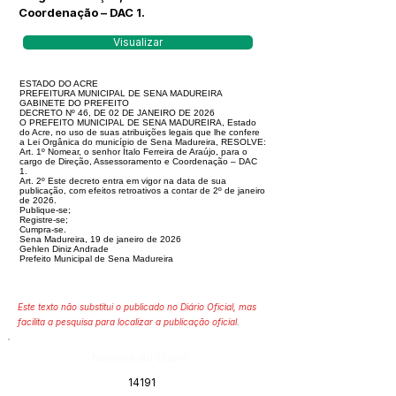
Coordenação – DAC 1.
Visualizar
ESTADO DO ACRE
PREFEITURA MUNICIPAL DE SENA MADUREIRA
GABINETE DO PREFEITO
DECRETO Nº 46, DE 02 DE JANEIRO DE 2026
O PREFEITO MUNICIPAL DE SENA MADUREIRA, Estado
do Acre, no uso de suas atribuições legais que lhe confere
a Lei Orgânica do município de Sena Madureira, RESOLVE:
Art. 1º Nomear, o senhor Ítalo Ferreira de Araújo, para o
cargo de Direção, Assessoramento e Coordenação – DAC
1.
Art. 2º Este decreto entra em vigor na data de sua
publicação, com efeitos retroativos a contar de 2º de janeiro
de 2026.
Publique-se;
Registre-se;
Cumpra-se.
Sena Madureira, 19 de janeiro de 2026
Gehlen Diniz Andrade
Prefeito Municipal de Sena Madureira
Este texto não substitui o publicado no Diário Oficial, mas
facilita a pesquisa para localizar a publicação oficial.
Número do Diário:
14191