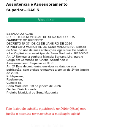
Assistência e Assessoramento
Superior – CAS 5.
Visualizar
ESTADO DO ACRE
PREFEITURA MUNICIPAL DE SENA MADUREIRA
GABINETE DO PREFEITO
DECRETO Nº 37, DE 02 DE JANEIRO DE 2026
O PREFEITO MUNICIPAL DE SENA MADUREIRA, Estado
do Acre, no uso de suas atribuições legais que lhe confere
a Lei Orgânica do município de Sena Madureira, RESOLVE:
Art. 1º Nomear, a senhora Marcela Santana Lira, para o
Cargo em Comissão de Chefia, Assistência e
Assessoramento Superior – CAS 5.
Art. 2º Este decreto entra em vigor na data de sua
publicação, com efeitos retroativos a contar de 2º de janeiro
de 2026.
Publique-se;
Registre-se;
Cumpra-se.
Sena Madureira, 19 de janeiro de 2026
Gehlen Diniz Andrade
Prefeito Municipal de Sena Madureira
Este texto não substitui o publicado no Diário Oficial, mas
facilita a pesquisa para localizar a publicação oficial.
Número do Diário: