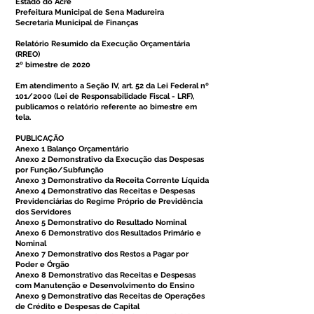
Estado do Acre
Prefeitura Municipal de Sena Madureira
Secretaria Municipal de Finanças
Relatório Resumido da Execução Orçamentária
(RREO)
2º bimestre de 2020
Em atendimento a Seção IV, art. 52 da Lei Federal nº
101/2000 (Lei de Responsabilidade Fiscal - LRF),
publicamos o relatório referente ao bimestre em
tela.
PUBLICAÇÃO
Anexo 1 Balanço Orçamentário
Anexo 2 Demonstrativo da Execução das Despesas
por Função/Subfunção
Anexo 3 Demonstrativo da Receita Corrente Líquida
Anexo 4 Demonstrativo das Receitas e Despesas
Previdenciárias do Regime Próprio de Previdência
dos Servidores
Anexo 5 Demonstrativo do Resultado Nominal
Anexo 6 Demonstrativo dos Resultados Primário e
Nominal
Anexo 7 Demonstrativo dos Restos a Pagar por
Poder e Órgão
Anexo 8 Demonstrativo das Receitas e Despesas
com Manutenção e Desenvolvimento do Ensino
Anexo 9 Demonstrativo das Receitas de Operações
de Crédito e Despesas de Capital