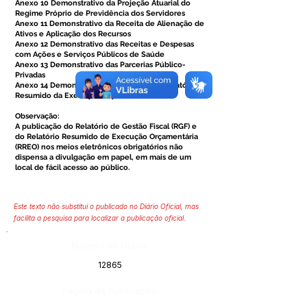
Anexo 10 Demonstrativo da Projeção Atuarial do
Regime Próprio de Previdência dos Servidores
Anexo 11 Demonstrativo da Receita de Alienação de
Ativos e Aplicação dos Recursos
Anexo 12 Demonstrativo das Receitas e Despesas
com Ações e Serviços Públicos de Saúde
Anexo 13 Demonstrativo das Parcerias Público-
Privadas
Anexo 14 Demonstrativo Simplificado do Relatório
Resumido da Execução Orçamentária
Observação:
A publicação do Relatório de Gestão Fiscal (RGF) e
do Relatório Resumido de Execução Orçamentária
(RREO) nos meios eletrônicos obrigatórios não
dispensa a divulgação em papel, em mais de um
local de fácil acesso ao público.
Este texto não substitui o publicado no Diário Oficial, mas
facilita a pesquisa para localizar a publicação oficial.
Número do Diário:
12865
Página da Publicação: