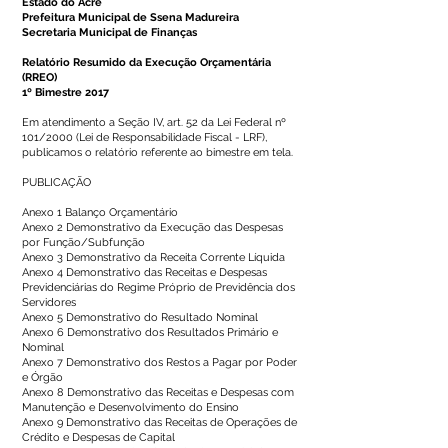
Estado do Acre
Prefeitura Municipal de Ssena Madureira
Secretaria Municipal de Finanças
Relatório Resumido da Execução Orçamentária
(RREO)
1º Bimestre 2017
Em atendimento a Seção IV, art. 52 da Lei Federal nº
101/2000 (Lei de Responsabilidade Fiscal - LRF),
publicamos o relatório referente ao bimestre em tela.
PUBLICAÇÃO
Anexo 1 Balanço Orçamentário
Anexo 2 Demonstrativo da Execução das Despesas
por Função/Subfunção
Anexo 3 Demonstrativo da Receita Corrente Líquida
Anexo 4 Demonstrativo das Receitas e Despesas
Previdenciárias do Regime Próprio de Previdência dos
Servidores
Anexo 5 Demonstrativo do Resultado Nominal
Anexo 6 Demonstrativo dos Resultados Primário e
Nominal
Anexo 7 Demonstrativo dos Restos a Pagar por Poder
e Órgão
Anexo 8 Demonstrativo das Receitas e Despesas com
Manutenção e Desenvolvimento do Ensino
Anexo 9 Demonstrativo das Receitas de Operações de
Crédito e Despesas de Capital