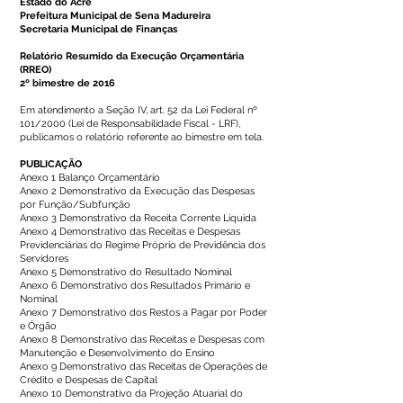
Estado do Acre
Prefeitura Municipal de Sena Madureira
Secretaria Municipal de Finanças
Relatório Resumido da Execução Orçamentária
(RREO)
2º bimestre de 2016
Em atendimento a Seção IV, art. 52 da Lei Federal nº
101/2000 (Lei de Responsabilidade Fiscal - LRF),
publicamos o relatório referente ao bimestre em tela.
PUBLICAÇÃO
Anexo 1 Balanço Orçamentário
Anexo 2 Demonstrativo da Execução das Despesas
por Função/Subfunção
Anexo 3 Demonstrativo da Receita Corrente Líquida
Anexo 4 Demonstrativo das Receitas e Despesas
Previdenciárias do Regime Próprio de Previdência dos
Servidores
Anexo 5 Demonstrativo do Resultado Nominal
Anexo 6 Demonstrativo dos Resultados Primário e
Nominal
Anexo 7 Demonstrativo dos Restos a Pagar por Poder
e Órgão
Anexo 8 Demonstrativo das Receitas e Despesas com
Manutenção e Desenvolvimento do Ensino
Anexo 9 Demonstrativo das Receitas de Operações de
Crédito e Despesas de Capital
Anexo 10 Demonstrativo da Projeção Atuarial do