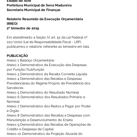
Estado do Acre
Prefeitura Municipal de Sena Madureira
Secretaria Municipal de Finanças
Relatório Resumido da Execução Orçamentária
(RREO)
2º bimestre de 2019
Em atendimento a Seção IV, art. 52 da Lei Federal nº
101/2000 (Lei de Responsabilidade Fiscal - LRF),
publicamos o relatório referente ao bimestre em tela.
PUBLICAÇÃO
Anexo 1 Balanço Orçamentário
Anexo 2 Demonstrativo da Execução das Despesas
por Função/Subfunção
Anexo 3 Demonstrativo da Receita Corrente Líquida
Anexo 4 Demonstrativo das Receitas e Despesas
Previdenciárias do Regime Próprio de Previdência dos
Servidores
Anexo 5 Demonstrativo do Resultado Nominal
Anexo 6 Demonstrativo dos Resultados Primário e
Nominal
Anexo 7 Demonstrativo dos Restos a Pagar por Poder
e Órgão
Anexo 8 Demonstrativo das Receitas e Despesas com
Manutenção e Desenvolvimento do Ensino
Anexo 9 Demonstrativo das Receitas de Operações de
Crédito e Despesas de Capital
Anexo 10 Demonstrativo da Projeção Atuarial do