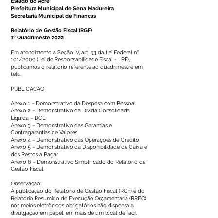
Estado do Acre
Prefeitura Municipal de Sena Madureira
Secretaria Municipal de Finanças
Relatório de Gestão Fiscal (RGF)
1º Quadrimeste 2022
Em atendimento a Seção IV, art. 53 da Lei Federal nº
101/2000 (Lei de Responsabilidade Fiscal - LRF),
publicamos o relatório referente ao quadrimestre em
tela.
PUBLICAÇÃO
Anexo 1 – Demonstrativo da Despesa com Pessoal
Anexo 2 – Demonstrativo da Dívida Consolidada
Líquida – DCL
Anexo 3 – Demonstrativo das Garantias e
Contragarantias de Valores
Anexo 4 – Demonstrativo das Operações de Crédito
Anexo 5 – Demonstrativo da Disponibilidade de Caixa e
dos Restos a Pagar
Anexo 6 – Demonstrativo Simplificado do Relatório de
Gestão Fiscal
Observação:
A publicação do Relatório de Gestão Fiscal (RGF) e do
Relatório Resumido de Execução Orçamentária (RREO)
nos meios eletrônicos obrigatórios não dispensa a
divulgação em papel, em mais de um local de fácil