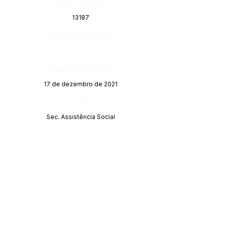
Número do Diário:
13187
Página da Publicação:
Data da Publicação:
17 de dezembro de 2021
Órgão:
Sec. Assistência Social