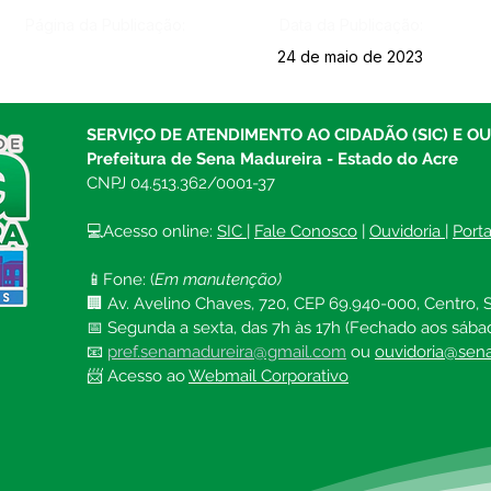
Página da Publicação:
Data da Publicação:
24 de maio de 2023
SERVIÇO DE ATENDIMENTO AO CIDADÃO (SIC) E O
Prefeitura de Sena Madureira - Estado do Acre
CNPJ 04.513.362/0001-37
💻Acesso online: 
SIC 
| 
Fale Conosco
 | 
Ouvidoria
| 
Port
📱Fone: (
Em manutenção)
🏢 Av. Avelino Chaves, 720, CEP 69.940-000, Centro, S
📅 Segunda a sexta, das 7h às 17h (Fechado aos sába
📧 
pref.senamadureira@gmail.com
ou 
ouvidoria@sena
📨 Acesso ao 
Webmail Corporativo