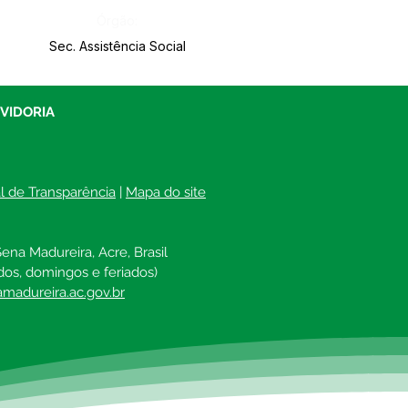
Órgão:
Sec. Assistência Social
UVIDORIA
al de Transparência
 | 
Mapa do site
ena Madureira, Acre, Brasil
dos, domingos e feriados)
madureira.ac.gov.br