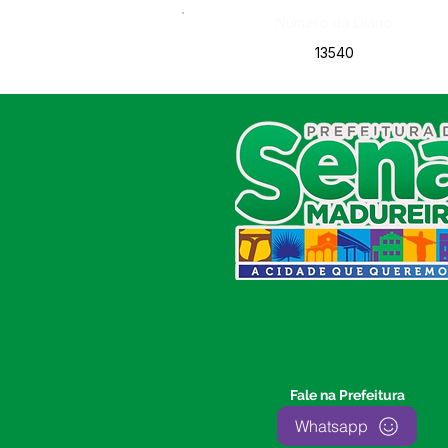
Número do Diário:
13540
SERVIÇO DE ATENDIMENTO AO
CIDADÃO (SIC) E OUVIDORIA
Prefeitura de Sena Madureira
CNPJ 04.513.362/0001-37
Av. Avelino Chaves, n° 720, 69940-
000
Sena Madureira, Acre, Brasil
E-mail:
prefeitura.senamadureira@gmail.com
Fone: (68)
3612-2424
Ouvidor do Município
(E-Ouv
)
Fale na Prefeitura
Franquiley Dias
Whatsapp
Fone: +55 (68) 9927-0502