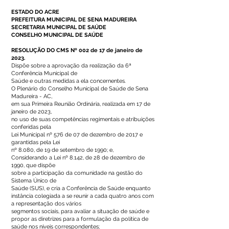
ESTADO DO ACRE
PREFEITURA MUNICIPAL DE SENA MADUREIRA
SECRETARIA MUNICIPAL DE SAÚDE
CONSELHO MUNICIPAL DE SAÚDE
RESOLUÇÃO DO CMS Nº 002 de 17 de janeiro de
2023.
Dispõe sobre a aprovação da realização da 6ª
Conferência Municipal de
Saúde e outras medidas a ela concernentes.
O Plenário do Conselho Municipal de Saúde de Sena
Madureira - AC,
em sua Primeira Reunião Ordinária, realizada em 17 de
janeiro de 2023,
no uso de suas competências regimentais e atribuições
conferidas pela
Lei Municipal nº 576 de 07 de dezembro de 2017 e
garantidas pela Lei
nº 8.080, de 19 de setembro de 1990; e,
Considerando a Lei nº 8.142, de 28 de dezembro de
1990, que dispõe
sobre a participação da comunidade na gestão do
Sistema Único de
Saúde (SUS), e cria a Conferência de Saúde enquanto
instância colegiada a se reunir a cada quatro anos com
a representação dos vários
segmentos sociais, para avaliar a situação de saúde e
propor as diretrizes para a formulação da política de
saúde nos níveis correspondentes;