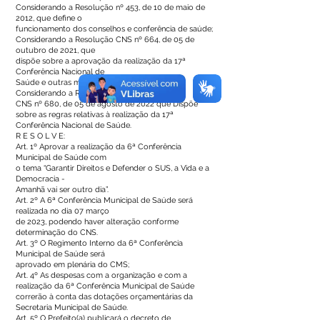
Considerando a Resolução nº 453, de 10 de maio de
2012, que define o
funcionamento dos conselhos e conferência de saúde;
Considerando a Resolução CNS nº 664, de 05 de
outubro de 2021, que
dispõe sobre a aprovação da realização da 17ª
Conferência Nacional de
Saúde e outras medidas a ela concernente;
Considerando a Resolução
CNS nº 680, de 05 de agosto de 2022 que Dispõe
sobre as regras relativas à realização da 17ª
Conferência Nacional de Saúde.
R E S O L V E:
Art. 1º Aprovar a realização da 6ª Conferência
Municipal de Saúde com
o tema “Garantir Direitos e Defender o SUS, a Vida e a
Democracia -
Amanhã vai ser outro dia”.
Art. 2º A 6ª Conferência Municipal de Saúde será
realizada no dia 07 março
de 2023, podendo haver alteração conforme
determinação do CNS.
Art. 3º O Regimento Interno da 6ª Conferência
Municipal de Saúde será
aprovado em plenária do CMS;
Art. 4º As despesas com a organização e com a
realização da 6ª Conferência Municipal de Saúde
correrão à conta das dotações orçamentárias da
Secretaria Municipal de Saúde.
Art. 5º O Prefeito(a) publicará o decreto de