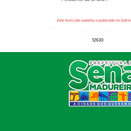
Este texto não substitui o publicado no Diário 
Número do Diário:
12630
SERVIÇO DE ATENDIMENTO AO
CIDADÃO (SIC) E OUVIDORIA
Prefeitura de Sena Madureira
CNPJ 04.513.362/0001-37
Av. Avelino Chaves, n° 720, 69940-
000
Sena Madureira, Acre, Brasil
E-mail:
prefeitura.senamadureira@gmail.com
Fone: (68)
3612-2424