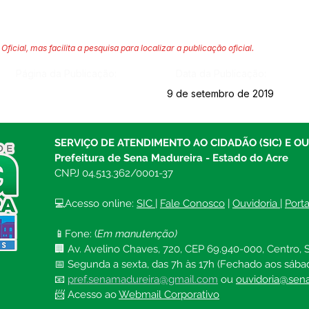
Oficial, mas facilita a pesquisa para localizar a publicação oficial.
Página da Publicação:
Data da Publicação:
9 de setembro de 2019
SERVIÇO DE ATENDIMENTO AO CIDADÃO (SIC) E O
Prefeitura de Sena Madureira - Estado do Acre
CNPJ 04.513.362/0001-37
💻Acesso online: 
SIC 
| 
Fale Conosco
 | 
Ouvidoria
| 
Port
📱Fone: (
Em manutenção)
🏢 Av. Avelino Chaves, 720, CEP 69.940-000, Centro, S
📅 Segunda a sexta, das 7h às 17h (Fechado aos sába
📧 
pref.senamadureira@gmail.com
ou 
ouvidoria@sena
📨 Acesso ao 
Webmail Corporativo