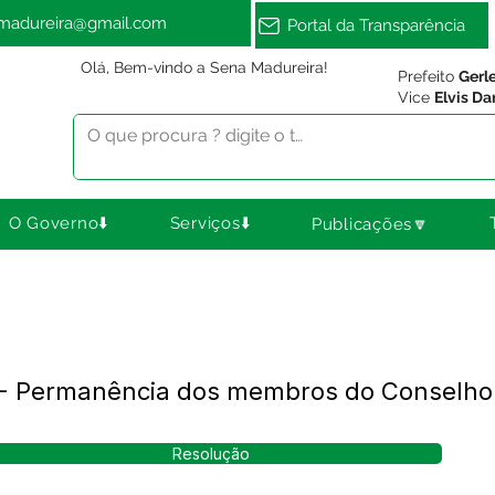
amadureira@gmail.com
Portal da Transparência
Olá, Bem-vindo a Sena Madureira!
Prefeito
Gerl
Vice
Elvis Da
O Governo⬇️
Serviços⬇️
Publicações🔽
 - Permanência dos membros do Conselho
Resolução