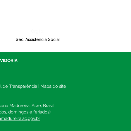
Órgão:
Sec. Assistência Social
UVIDORIA
al de Transparência
 | 
Mapa do site
ena Madureira, Acre, Brasil
dos, domingos e feriados)
madureira.ac.gov.br