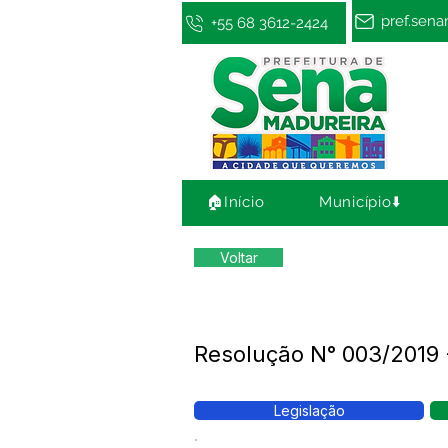
pref.sen
+55 68 3612-2424
🏠Início
Município⬇️
Voltar
Resolução N° 003/2019
Legislação