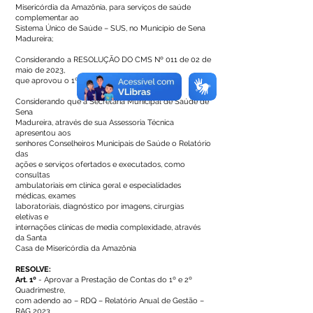
Misericórdia da Amazônia, para serviços de saúde
complementar ao
Sistema Único de Saúde – SUS, no Município de Sena
Madureira;
Considerando a RESOLUÇÃO DO CMS Nº 011 de 02 de
maio de 2023,
que aprovou o 1º Termo Aditivo ao Convênio;
Considerando que a Secretaria Municipal de Saúde de
Sena
Madureira, através de sua Assessoria Técnica
apresentou aos
senhores Conselheiros Municipais de Saúde o Relatório
das
ações e serviços ofertados e executados, como
consultas
ambulatoriais em clínica geral e especialidades
médicas, exames
laboratoriais, diagnóstico por imagens, cirurgias
eletivas e
internações clínicas de media complexidade, através
da Santa
Casa de Misericórdia da Amazônia
RESOLVE:
Art. 1º
- Aprovar a Prestação de Contas do 1º e 2º
Quadrimestre,
com adendo ao – RDQ – Relatório Anual de Gestão –
RAG 2023