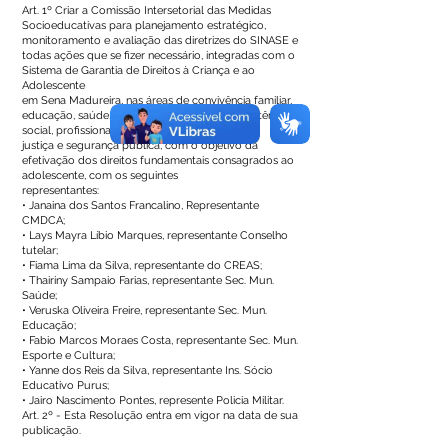
Art. 1º Criar a Comissão Intersetorial das Medidas
Socioeducativas para planejamento estratégico,
monitoramento e avaliação das diretrizes do SINASE e
todas ações que se fizer necessário, integradas com o
Sistema de Garantia de Direitos à Criança e ao
Adolescente
em Sena Madureira, nas áreas de convivência familiar,
educação, saúde, cultura, esporte e lazer, assistência
social, profissionalização,
justiça e segurança pública, com o objetivo da
efetivação dos direitos fundamentais consagrados ao
adolescente, com os seguintes
representantes:
• Janaina dos Santos Francalino, Representante
CMDCA;
• Lays Mayra Líbio Marques, representante Conselho
tutelar;
• Fiama Lima da Silva, representante do CREAS;
• Thairiny Sampaio Farias, representante Sec. Mun.
Saúde;
• Veruska Oliveira Freire, representante Sec. Mun.
Educação;
• Fabio Marcos Moraes Costa, representante Sec. Mun.
Esporte e Cultura;
• Yanne dos Reis da Silva, representante Ins. Sócio
Educativo Purus;
• Jairo Nascimento Pontes, represente Policia Militar.
Art. 2º - Esta Resolução entra em vigor na data de sua
publicação.