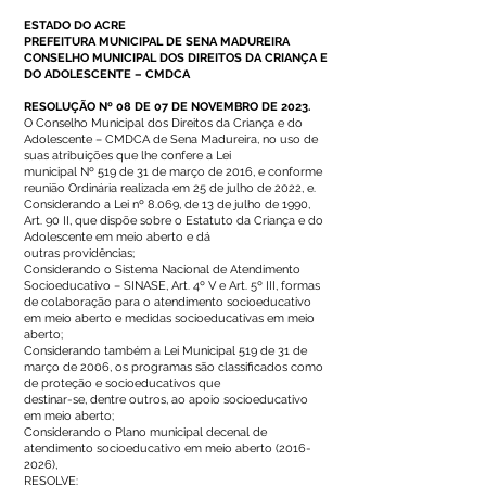
ESTADO DO ACRE
PREFEITURA MUNICIPAL DE SENA MADUREIRA
CONSELHO MUNICIPAL DOS DIREITOS DA CRIANÇA E
DO ADOLESCENTE – CMDCA
RESOLUÇÃO Nº 08 DE 07 DE NOVEMBRO DE 2023.
O Conselho Municipal dos Direitos da Criança e do
Adolescente – CMDCA de Sena Madureira, no uso de
suas atribuições que lhe confere a Lei
municipal Nº 519 de 31 de março de 2016, e conforme
reunião Ordinária realizada em 25 de julho de 2022, e.
Considerando a Lei nº 8.069, de 13 de julho de 1990,
Art. 90 II, que dispõe sobre o Estatuto da Criança e do
Adolescente em meio aberto e dá
outras providências;
Considerando o Sistema Nacional de Atendimento
Socioeducativo – SINASE, Art. 4º V e Art. 5º III, formas
de colaboração para o atendimento socioeducativo
em meio aberto e medidas socioeducativas em meio
aberto;
Considerando também a Lei Municipal 519 de 31 de
março de 2006, os programas são classificados como
de proteção e socioeducativos que
destinar-se, dentre outros, ao apoio socioeducativo
em meio aberto;
Considerando o Plano municipal decenal de
atendimento socioeducativo em meio aberto
(2016-
2026)
,
RESOLVE: