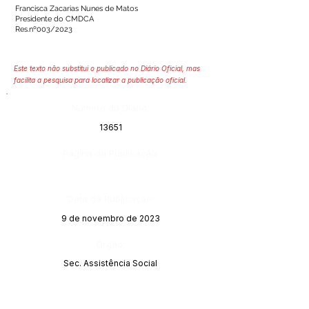
Francisca Zacarias Nunes de Matos
Presidente do CMDCA
Res.nº003/2023
Este texto não substitui o publicado no Diário Oficial, mas
facilita a pesquisa para localizar a publicação oficial.
Número do Diário:
13651
Página da Publicação:
Data da Publicação:
9 de novembro de 2023
Órgão:
Sec. Assistência Social