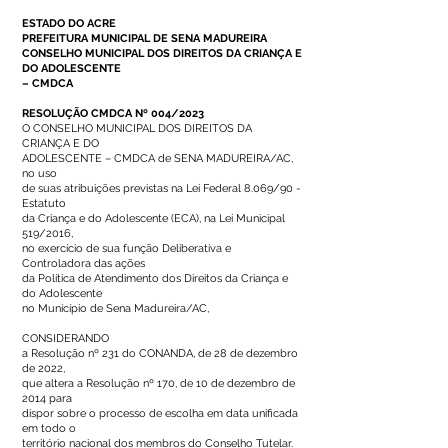
ESTADO DO ACRE
PREFEITURA MUNICIPAL DE SENA MADUREIRA
CONSELHO MUNICIPAL DOS DIREITOS DA CRIANÇA E
DO ADOLESCENTE
– CMDCA
RESOLUÇÃO CMDCA Nº 004/2023
O CONSELHO MUNICIPAL DOS DIREITOS DA
CRIANÇA E DO
ADOLESCENTE – CMDCA de SENA MADUREIRA/AC,
no uso
de suas atribuições previstas na Lei Federal 8.069/90 -
Estatuto
da Criança e do Adolescente (ECA), na Lei Municipal
519/2016,
no exercício de sua função Deliberativa e
Controladora das ações
da Política de Atendimento dos Direitos da Criança e
do Adolescente
no Município de Sena Madureira/AC,
CONSIDERANDO
a Resolução nº 231 do CONANDA, de 28 de dezembro
de 2022,
que altera a Resolução nº 170, de 10 de dezembro de
2014 para
dispor sobre o processo de escolha em data unificada
em todo o
território nacional dos membros do Conselho Tutelar.