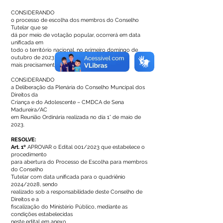
CONSIDERANDO
o processo de escolha dos membros do Conselho
Tutelar que se
dá por meio de votação popular, ocorrerá em data
unificada em
todo o território nacional, no primeiro domingo de
outubro de 2023,
mais precisamente em 01/10/2023.
CONSIDERANDO
a Deliberação da Plenária do Conselho Muncipal dos
Direitos da
Criança e do Adolescente – CMDCA de Sena
Madureira/AC
em Reunião Ordinária realizada no dia 1° de maio de
2023.
RESOLVE:
Art. 1º
APROVAR o Edital 001/2023 que estabelece o
procedimento
para abertura do Processo de Escolha para membros
do Conselho
Tutelar com data unificada para o quadriênio
2024/2028, sendo
realizado sob a responsabilidade deste Conselho de
Direitos e a
fiscalização do Ministério Público, mediante as
condições estabelecidas
neste edital em anexo.