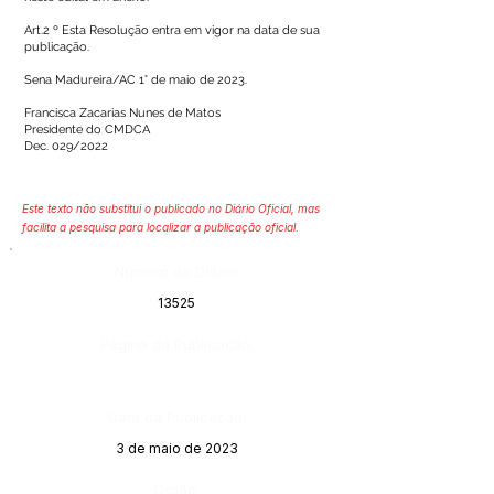
Art.2 º Esta Resolução entra em vigor na data de sua
publicação.
Sena Madureira/AC 1° de maio de 2023.
Francisca Zacarias Nunes de Matos
Presidente do CMDCA
Dec. 029/2022
Este texto não substitui o publicado no Diário Oficial, mas
facilita a pesquisa para localizar a publicação oficial.
Número do Diário:
13525
Página da Publicação:
Data da Publicação:
3 de maio de 2023
Órgão: