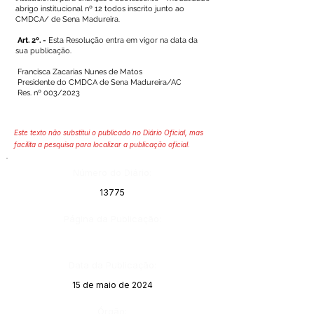
abrigo institucional nº 12 todos inscrito junto ao
CMDCA/ de Sena Madureira.
Art. 2º. -
Esta Resolução entra em vigor na data da
sua publicação.
Francisca Zacarias Nunes de Matos
Presidente do CMDCA de Sena Madureira/AC
Res. nº 003/2023
Este texto não substitui o publicado no Diário Oficial, mas
facilita a pesquisa para localizar a publicação oficial.
Número do Diário:
13775
Página da Publicação:
Data da Publicação:
15 de maio de 2024
Órgão: