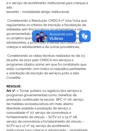
e o serviço de acolhimento institucional para crianças e
ado
lescente – modalidade abrigo institucional.
Considerando a Resolução CMDCA nº 004/2014 que
regulamenta os critérios de inscrição e fiscalização de
entidades sem fins lucrativos governamentais e não
governamentais, bem como dos serviços, programas
ou projetos que tenham por objetivo a educação de
adolescentes, a promoção e defesa dos direitos de
crianças e adolescentes e dá outras providências;
Considerando as visitas técnicas realizadas no dia 03
de julho de 2022 pelo CMDCA nos serviços e
programas citados acima, em que foi constatado que
estão cumprindo com todos os requisitos pertinentes
a solicitação de inscrição de serviços junto a este
Conselho;
RESOLVE:
Art. 1º. –
Tornar público os registros dos serviços e
programas governamentais como, benefício de
prestação continuada na escola- BPC nº 06, serviço
de medidas socioeducativas em meio aberto:
liberdade assistida e prestação de serviço a
comunidade nº 07, serviço de convivência e
fortalecimento de vinculo – SCFV 07 a 14 nº 08,
serviço de convivência e fortalecimento de vinculo –
SCFV 14 a 17 nº 09, serviço de acolhimento
institucional para crianças e adolescente – modalidade