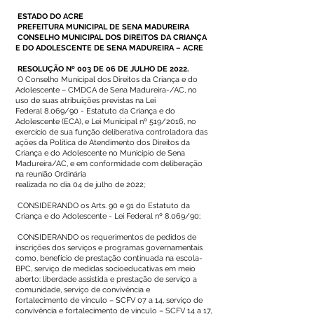
ESTADO DO ACRE
PREFEITURA MUNICIPAL DE SENA MADUREIRA
CONSELHO MUNICIPAL DOS DIREITOS DA CRIANÇA
E DO ADOLESCENTE DE SENA MADUREIRA – ACRE
RESOLUÇÃO Nº 003 DE 06 DE JULHO DE 2022.
O Conselho Municipal dos Direitos da Criança e do
Adolescente – CMDCA de Sena Madureira-/AC, no
uso de suas atribuições previstas na Lei
Federal 8.069/90 - Estatuto da Criança e do
Adolescente (ECA), e Lei Municipal nº 519/2016, no
exercício de sua função deliberativa controladora das
ações da Política de Atendimento dos Direitos da
Criança e do Adolescente no Município de Sena
Madureira/AC, e em conformidade com deliberação
na reunião Ordinária
realizada no dia 04 de julho de 2022;
CONSIDERANDO os Arts. 90 e 91 do Estatuto da
Criança e do Adolescente - Lei Federal nº 8.069/90;
CONSIDERANDO os requerimentos de pedidos de
inscrições dos serviços e programas governamentais
como, benefício de prestação continuada na escola-
BPC, serviço de medidas socioeducativas em meio
aberto: liberdade assistida e prestação de serviço a
comunidade, serviço de convivência e
fortalecimento de vinculo – SCFV 07 a 14, serviço de
convivência e fortalecimento de vinculo – SCFV 14 a 17,