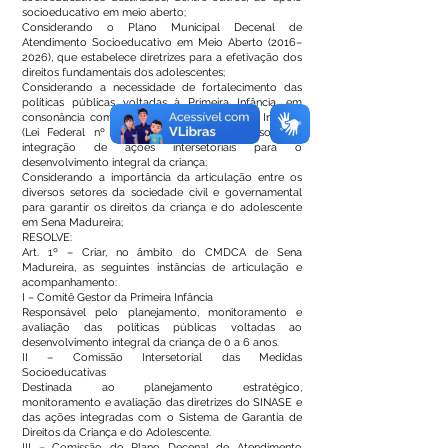
socioeducativo em meio aberto;
Considerando o Plano Municipal Decenal de
Atendimento Socioeducativo em Meio Aberto (2016–
2026), que estabelece diretrizes para a efetivação dos
direitos fundamentais dos adolescentes;
Considerando a necessidade de fortalecimento das
políticas públicas voltadas à Primeira Infância, em
consonância com o Marco Legal da Primeira Infância
(Lei Federal nº 13.257/2016), que dispõe sobre a
integração de ações intersetoriais para o
desenvolvimento integral da criança;
Considerando a importância da articulação entre os
diversos setores da sociedade civil e governamental
para garantir os direitos da criança e do adolescente
em Sena Madureira;
RESOLVE:
Art. 1º – Criar, no âmbito do CMDCA de Sena
Madureira, as seguintes instâncias de articulação e
acompanhamento:
I – Comitê Gestor da Primeira Infância
Responsável pelo planejamento, monitoramento e
avaliação das políticas públicas voltadas ao
desenvolvimento integral da criança de 0 a 6 anos.
II – Comissão Intersetorial das Medidas
Socioeducativas
Destinada ao planejamento estratégico,
monitoramento e avaliação das diretrizes do SINASE e
das ações integradas com o Sistema de Garantia de
Direitos da Criança e do Adolescente.
III – Comissão do Plano Decenal de Atendimento