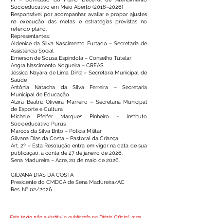
Socioeducativo em Meio Aberto (2016–2026)
Responsável por acompanhar, avaliar e propor ajustes
na execução das metas e estratégias previstas no
referido plano.
Representantes:
Aldenice da Silva Nascimento Furtado – Secretaria de
Assistência Social
Emerson de Sousa Espindola – Conselho Tutelar
Angra Nascimento Nogueira – CREAS
Jéssica Nayara de Lima Diniz – Secretaria Municipal de
Saúde
Antônia Natacha da Silva Ferreira – Secretaria
Municipal de Educação
Alzira Beatriz Oliveira Marreiro – Secretaria Municipal
de Esporte e Cultura
Michele Pfeifer Marques Pinheiro – Instituto
Socioeducativo Purus
Marcos da Silva Brito – Polícia Militar
Gilvana Dias da Costa – Pastoral da Criança
Art. 2º – Esta Resolução entra em vigor na data de sua
publicação, a conta de 27 de janeiro de 2026.
Sena Madureira – Acre, 20 de maio de 2026.
GILVANA DIAS DA COSTA
Presidente do CMDCA de Sena Madureira/AC
Res. Nº 02/2026
Este texto não substitui o publicado no Diário Oficial, mas