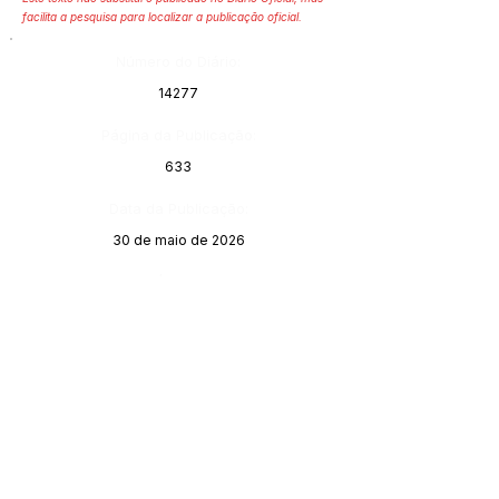
facilita a pesquisa para localizar a publicação oficial.
Número do Diário:
14277
Página da Publicação:
633
Data da Publicação:
30 de maio de 2026
Órgão: