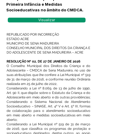
Primeira Infância e Medidas
Socioeducativas no âmbito do CMDCA.
Visualizar
REPUBLICADO POR INCORREÇÃO
ESTADO ACRE
MUNICIPIO DE SENA MADUREIRA
CONSELHO MUNICIPAL DOS DIREITOS DA CRIANÇA E
DO ADOLESCENTE DE SENA MADUREIRA – ACRE
RESOLUÇÃO Nº 02, DE 27 DE JANEIRO DE 2026
O Conselho Municipal dos Direitos da Criança e do
Adolescente – CMDCA de Sena Madureira, no uso de
suas atribuições que lhe confere a Lei Municipal nº 519
de 31 de março de 2016, e conforme reunião Ordinária
realizada em 25 de julho de 2022,
Considerando a Lei nº 8.069, de 13 de julho de 1990,
Art. 90 II, que dispõe sobre o Estatuto da Criança e do
Adolescente em meio aberto e dá outras providências;
Considerando o Sistema Nacional de Atendimento
Socioeducativo – SINASE, Art. 4º V e Art. 5º III, formas
de colaboração para o atendimento socioeducativo
em meio aberto e medidas socioeducativas em meio
aberto;
Considerando a Lei Municipal nº 519 de 31 de março
de 2016, que classifica os programas de proteção e
socioeducativos destinados, dentre outros, ao apoio