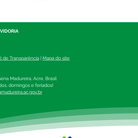
Órgão:
UVIDORIA
al de Transparência
 | 
Mapa do site
ena Madureira, Acre, Brasil
dos, domingos e feriados)
madureira.ac.gov.br