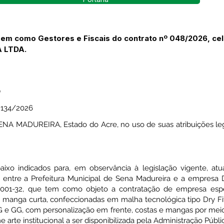
rem como Gestores e Fiscais do contrato nº 048/2026, ce
A LTDA.
O
134/2026
 MADUREIRA, Estado do Acre, no uso de suas atribuições lega
abaixo indicados para, em observância à legislação vigente, a
o entre a Prefeitura Municipal de Sena Madureira e a empres
/0001-32, que tem como objeto a contratação de empresa espe
o manga curta, confeccionadas em malha tecnológica tipo Dry 
 G e GG, com personalização em frente, costas e mangas por meio
e arte institucional a ser disponibilizada pela Administração Públi