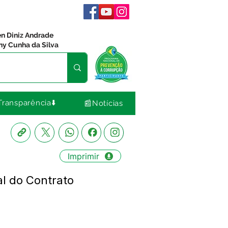
en Diniz Andrade
ny Cunha da Silva
Transparência⬇️
📰Notícias
Imprimir
al do Contrato