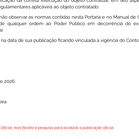
ificação da correta execução do objeto contratual, em seu aspe
ulamentares aplicáveis ao objeto contratado.
o observar as normas contidas nesta Portaria e no Manual de G
 de qualquer ordem ao Poder Público em decorrência do exe
r.
or na data de sua publicação ficando vinculada a vigência do Contr
de 2026.
ira
Oficial, mas facilita a pesquisa para localizar a publicação oficial.