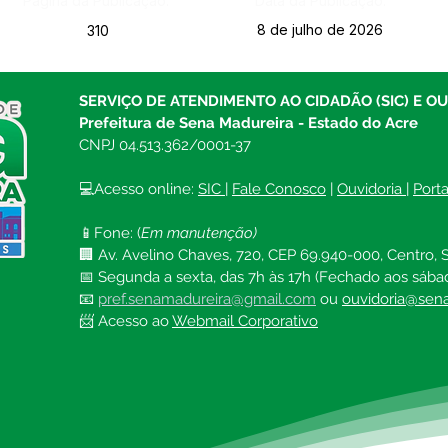
Página da Publicação:
Data da Publicação:
8 de julho de 2026
310
SERVIÇO DE ATENDIMENTO AO CIDADÃO (SIC) E O
Prefeitura de Sena Madureira - Estado do Acre
CNPJ 04.513.362/0001-37
💻Acesso online: 
SIC 
| 
Fale Conosco
 | 
Ouvidoria
| 
Port
📱Fone: (
Em manutenção)
🏢 Av. Avelino Chaves, 720, CEP 69.940-000, Centro, S
📅 Segunda a sexta, das 7h às 17h (Fechado aos sába
📧 
pref.senamadureira@gmail.com
ou 
ouvidoria@sena
📨 Acesso ao 
Webmail Corporativo