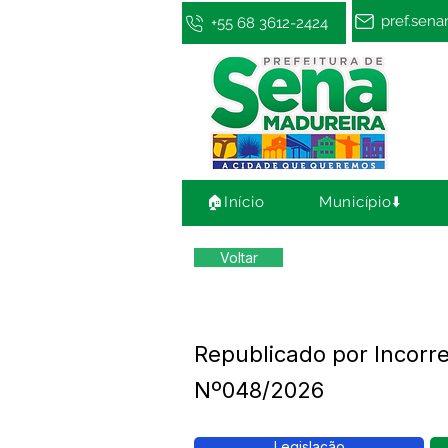
pref.sen
+55 68 3612-2424
🏠Início
Município⬇️
Voltar
Republicado por Incorre
Nº048/2026
Legislação