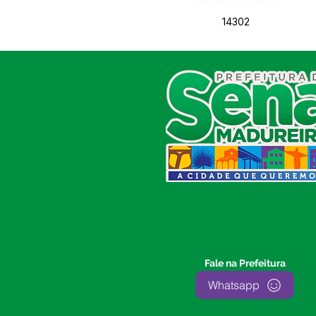
Número do Diário:
14302
SERVIÇO DE ATENDIMENTO AO
CIDADÃO (SIC) E OUVIDORIA
Prefeitura de Sena Madureira
CNPJ 04.513.362/0001-37
Av. Avelino Chaves, n° 720, 69940-
000
Sena Madureira, Acre, Brasil
E-mail:
prefeitura.senamadureira@gmail.com
Fone: (68)
3612-2424
Ouvidor do Município
(E-Ouv
)
Fale na Prefeitura
Franquiley Dias
Whatsapp
Fone: +55 (68) 9927-0502