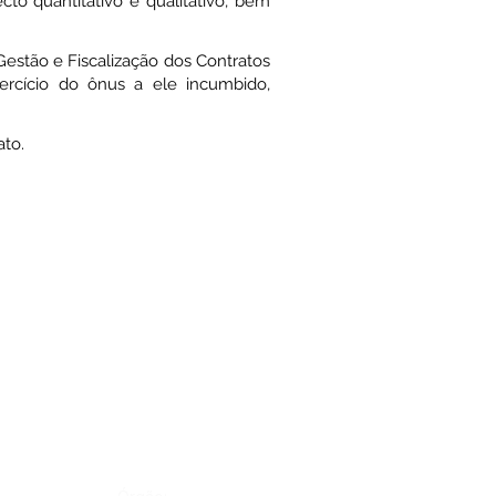
cto quantitativo e qualitativo, bem
estão e Fiscalização dos Contratos
rcício do ônus a ele incumbido,
ato.