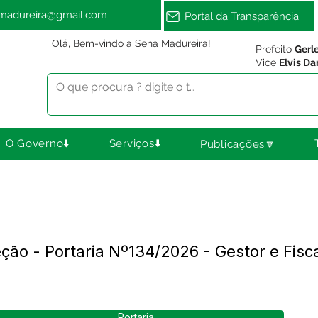
amadureira@gmail.com
Portal da Transparência
Olá, Bem-vindo a Sena Madureira!
Prefeito
Gerl
Vice
Elvis Da
O Governo⬇️
Serviços⬇️
Publicações🔽
ção - Portaria Nº134/2026 - Gestor e Fisc
Portaria