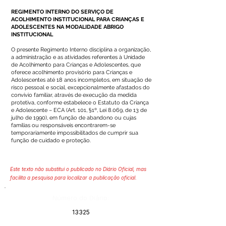
REGIMENTO INTERNO DO SERVIÇO DE
ACOLHIMENTO INSTITUCIONAL PARA CRIANÇAS E
ADOLESCENTES NA MODALIDADE ABRIGO
INSTITUCIONAL
O presente Regimento Interno disciplina a organização,
a administração e as atividades referentes à Unidade
de Acolhimento para Crianças e Adolescentes, que
oferece acolhimento provisório para Crianças e
Adolescentes até 18 anos incompletos, em situação de
risco pessoal e social, excepcionalmente afastados do
convívio familiar, através de execução da medida
protetiva, conforme estabelece o Estatuto da Criança
e Adolescente – ECA (Art. 101, §1º, Lei 8.069, de 13 de
julho de 1990), em função de abandono ou cujas
famílias ou responsáveis encontrarem-se
temporariamente impossibilitados de cumprir sua
função de cuidado e proteção.
Este texto não substitui o publicado no Diário Oficial, mas
facilita a pesquisa para localizar a publicação oficial.
Número do Diário:
13325