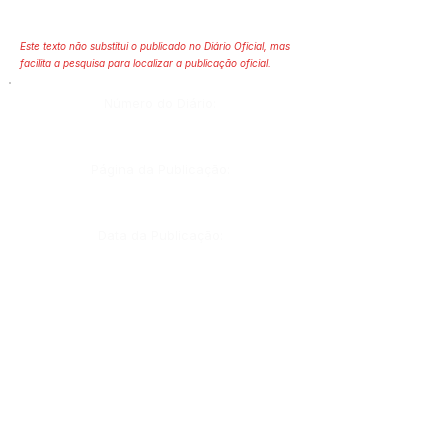
Este texto não substitui o publicado no Diário Oficial, mas
facilita a pesquisa para localizar a publicação oficial.
Número do Diário:
Página da Publicação:
Data da Publicação:
Órgão:
Sec. Finanças