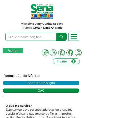
Vice
Elvis Dany Cunha da Silva
Prefeito
Gerlen Diniz Andrade
Voltar
Imprimir
Reemissão de Débitos
Carta de Serviços
CAC
O que é o serviço?
Este serviço deve ser solicitado quando o usuário
desejar efetuar o pagamento de Taxas, Impostos,
Multas, Preços Públicos e/ou Parcelamento junto à