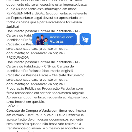
Cadastro Nacional de Pessoa Jurídica – CNPJ (este
documento não será necessário estar impresso, basta
que o usuário tenha esta informação em mãos).
REPRESENTANTE LEGAL: (a documentação referente
ao Representante Legal deverá ser apresentada em
todos os casos que a parte interessada for Pessoa
Jurídica)
Documento pessoal: Carteira de Identidade – RG,
Carteira de Habilitação – CNH ou Carteira de
Identidade Profissional; (documento original)
Cadastro de Pessoas Físicas – CPF (este documento
será dispensado caso já conste em outra
documentação, apresentar via original).
PROCURADOR:
Documento pessoal: Carteira de Identidade – RG,
Carteira de Habilitação – CNH ou Carteira de
Identidade Profissional; (documento original)
Cadastro de Pessoas Físicas – CPF (este documento
será dispensado caso já conste em outra
documentação, apresentar via original);
Procuração Pública ou Procuração Particular com
firma reconhecida em cartório (documento original);
Apresentar documentação requerida ao Representado
e/ou Imóvel em questão.
IMÓVEL:
Contrato de Compra e Venda com firma reconhecida
em cartório, Escritura Pública ou Título Definitivo (a
apresentação de um desses documentos, somente
será necessária quando não tenha sido realizada a
transferência do imóvel, e o mesmo se encontra em