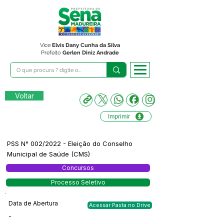
Vice
Elvis Dany Cunha da Silva
Prefeito
Gerlen Diniz Andrade
Voltar
Imprimir
PSS N° 002/2022 - Eleição do Conselho
Municipal de Saúde (CMS)
Concursos
Processo Seletivo
Data de Abertura
Acessar Pasta no Drive
-