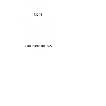
Número do Diário:
13245
Página da Publicação:
Data da Publicação:
17 de março de 2022
Órgão:
Sec. Saúde