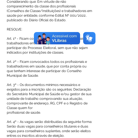
Considerando que: Em virtude de não
comparecimento da classe dos profissionais
(Conselhos de Classe/Instituições) e trabalhadores em
saúde por entidade, conforme Edital Nº 001/2022,
publicado do Diário Oficial do Estado.
RESOLVE:
Art. 1º - Ficam convocados todos os profissionais e
trabalhadores em] saúde que assim desejarem
participar do Processo Eleitoral, sem que não sejam
indicados por instituições de classes.
Art. 2º - Ficam convocados todos os profissionais e
trabalhadores em saúde, que por conta própria ou
que tenham interesse de participar do Conselho
Municipal de Saúde.
Art. 3º - Os documentos mínimos necessários e
exigidos para a inscrição são os seguintes: Declaração
do Secretário Municipal de Saúde e/ou gestor de sua
unidade de trabalho comprovando sua atuação,
comprovante de endereço, RG, CPF e o Registro de
Classe quem for
profissional de saúde.
Art. 4º - As vagas serão distribuídas da seguinte forma:
Serão duas vagas para conselheiros titulares e duas
vagas para conselheiros suplentes, onde serão eleitos
entres os inscritos através de eleição.