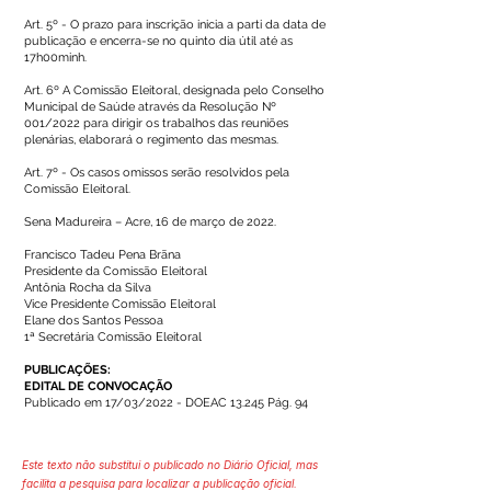
Art. 5º - O prazo para inscrição inicia a parti da data de
publicação e encerra-se no quinto dia útil até as
17h00minh.
Art. 6º A Comissão Eleitoral, designada pelo Conselho
Municipal de Saúde através da Resolução Nº
001/2022 para dirigir os trabalhos das reuniões
plenárias, elaborará o regimento das mesmas.
Art. 7º - Os casos omissos serão resolvidos pela
Comissão Eleitoral.
Sena Madureira – Acre, 16 de março de 2022.
Francisco Tadeu Pena Brãna
Presidente da Comissão Eleitoral
Antônia Rocha da Silva
Vice Presidente Comissão Eleitoral
Elane dos Santos Pessoa
1ª Secretária Comissão Eleitoral
PUBLICAÇÕES:
EDITAL DE CONVOCAÇÃO
Publicado em 17/03/2022 - DOEAC 13.245 Pág. 94
Este texto não substitui o publicado no Diário Oficial, mas
facilita a pesquisa para localizar a publicação oficial.