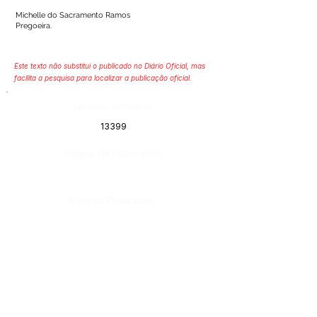
Michelle do Sacramento Ramos
Pregoeira.
Este texto não substitui o publicado no Diário Oficial, mas
facilita a pesquisa para localizar a publicação oficial.
Número do Diário:
13399
Página da Publicação:
Data da Publicação:
27 de outubro de 2022
Órgão:
Gabinete do Prefeito