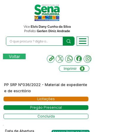
Vice
Elvis Dany Cunha da Silva
Prefeito
Gerlen Diniz Andrade
Voltar
Imprimir
PP SRP N°036/2022 - Material de expediente
e de escritório
Licitações
Pregão Presencial
Concluída
Data de Abertura