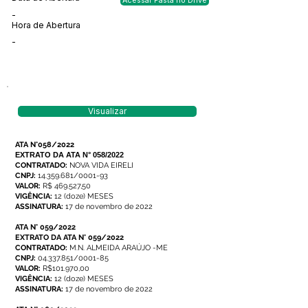
Acessar Pasta no Drive
-
Hora de Abertura
-
Visualizar
ATA N°058/2022
EXTRATO DA ATA N° 058/2022
CONTRATADO:
NOVA VIDA EIRELI
CNPJ:
14.359.681/0001-93
VALOR:
R$ 469.527,50
VIGÊNCIA:
12 (doze) MESES
ASSINATURA:
17 de novembro de 2022
ATA N° 059/2022
EXTRATO DA ATA N° 059/2022
CONTRATADO:
M.N. ALMEIDA ARAÚJO -ME
CNPJ:
04.337.851/0001-85
VALOR:
R$101.970,00
VIGÊNCIA:
12 (doze) MESES
ASSINATURA:
17 de novembro de 2022