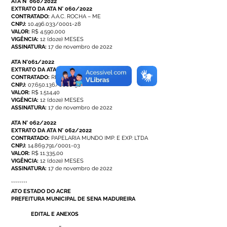
ATA N° 060/2022
EXTRATO DA ATA N° 060/2022
CONTRATADO:
A.A.C. ROCHA – ME
CNPJ:
10.496.033/0001-28
VALOR:
R$ 4.590,000
VIGÊNCIA:
12 (doze) MESES
ASSINATURA:
17 de novembro de 2022
ATA N°061/2022
EXTRATO DA ATA N° 061/2022
CONTRATADO:
RICHARD S. MIRANDA
CNPJ:
07.650.136/0001-96
VALOR:
R$ 1.514,40
VIGÊNCIA:
12 (doze) MESES
ASSINATURA:
17 de novembro de 2022
ATA N° 062/2022
EXTRATO DA ATA N° 062/2022
CONTRATADO:
PAPELARIA MUNDO IMP. E EXP. LTDA
CNPJ:
14.869.791/0001-03
VALOR:
R$ 11.335,00
VIGÊNCIA:
12 (doze) MESES
ASSINATURA:
17 de novembro de 2022
********
ATO ESTADO DO ACRE
PREFEITURA MUNICIPAL DE SENA MADUREIRA
EDITAL E ANEXOS