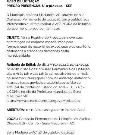
AVISO DE LICITAÇÃO
PREGÃO PRESENCIAL N° 036/2022 – SRP
O Município de Sena Madureira-AC, através de sua
Comissão Permanente de Licitação, torna público aos
interessados que fará realizar, a ABERTURA da licitação
do tipo menor preço por item, cujo
OBJETO:
Visa o Registro de Preços, para eventual
contratação de empresa especializada para
fornecimento de material de expediente e de escritório,
destinados a atender as demandas desta
municipalidade.
Retirada do Edital:
do dia 27/10/2022 à 10/11/2022,
no edifício sede da Comissão Permanente de Licitação
das 07h às 12h e das 14h às 17h ou através do e-mail:
cplsenamadureira@gmail.com
, no endereço eletrônico:
http:app.tce.ac.gov.br/portaldelicitacoes (site do
Tribunal de Contas do Estado do Acre – TCE/AC –
LICON) e no site da Prefeitura Municipal de Sena
Madureira/AC:
https://www.senamadureira.ac.gov.br/licitacoes.
ABERTURA:
11/11/2022 às 09h00min (horário Acre)
LOCAL:
Comissão Permanente de Licitação, Av. Avelino
Chaves, 816 - Centro - Sena Madureira - AC.
Sena Madureira-AC, 27 de outubro de 2022.