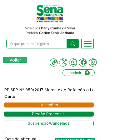
Vice
Elvis Dany Cunha da Silva
Prefeito
Gerlen Diniz Andrade
Voltar
Imprimir
PP SRP N° 050/2017 Marmitex e Refeição a La
Carte
Licitações
Pregão Presencial
Suspensão/Cancelada
Data de Abertura