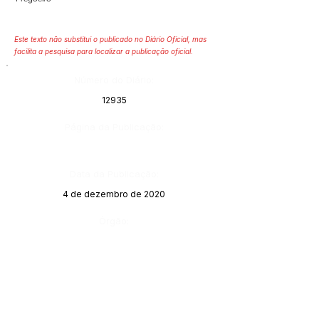
Este texto não substitui o publicado no Diário Oficial, mas
facilita a pesquisa para localizar a publicação oficial.
Número do Diário:
12935
Página da Publicação:
Data da Publicação:
4 de dezembro de 2020
Órgão: