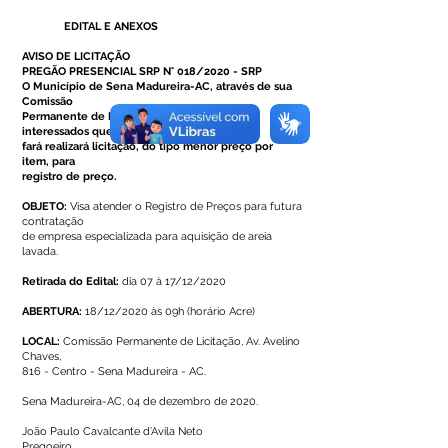
EDITAL E ANEXOS
AVISO DE LICITAÇÃO
PREGÃO PRESENCIAL SRP N° 018/2020 - SRP
O Município de Sena Madureira-AC, através de sua
Comissão
Permanente de Licitação, torna público aos
interessados que
fará realizará licitação, do tipo menor preço por
item, para
registro de preço.
OBJETO:
Visa atender o Registro de Preços para futura
contratação
de empresa especializada para aquisição de areia
lavada.
Retirada do Edital:
dia 07 à 17/12/2020
ABERTURA:
18/12/2020 às 09h (horário Acre)
LOCAL:
Comissão Permanente de Licitação, Av. Avelino
Chaves,
816 - Centro - Sena Madureira - AC.
Sena Madureira-AC, 04 de dezembro de 2020.
João Paulo Cavalcante d’Avila Neto
Pregoeiro