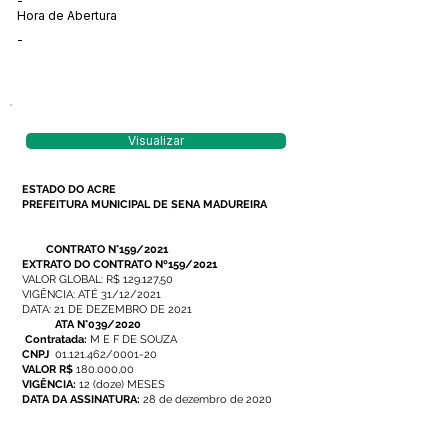
-
Hora de Abertura
-
Visualizar
ESTADO DO ACRE
PREFEITURA MUNICIPAL DE SENA MADUREIRA
CONTRATO N°159/2021
EXTRATO DO CONTRATO Nº159/2021
VALOR GLOBAL: R$ 129.127,50
VIGÊNCIA: ATÉ 31/12/2021
DATA: 21 DE DEZEMBRO DE 2021
ATA N°039/2020
Contratada:
M E F DE SOUZA
CNPJ
01.121.462/0001-20
VALOR R$
180.000,00
VIGÊNCIA:
12 (doze) MESES
DATA DA ASSINATURA:
28 de dezembro de 2020