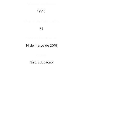
Número do Diário:
12510
Página da Publicação:
73
Data da Publicação:
14 de março de 2019
Órgão:
Sec. Educação