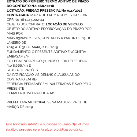
EXTRATO DO PRIMEIRO TERMO ADITIVO DE PRAZO
DO CONTRATO N.o 068/2018
LICITAÇÃO: PREGAO PRESENCIAL No 014/2018
CONTRATADA
: MARIA DE FATIMA GOMES DA SILVA
CPF: No
383.243.002-44
OBJETO DO CONTRATO:
LOCAÇÃO DE VEICULO.
OBJETO DO ADITIVO: PRORROGAÇÃO DO PRAZO POR
MAIS POR
MAIS 03(três) MESES, CONTADOS A PARTIR DE 03 DE
JANEIRO DE
2019 ATÉ 31 DE MARÇO DE 2019.
FUNDAMENTO: O PRESENTE ADITIVO ENCONTRA
EMBASAMEN-
TO LEGAL NO ARTIGO 57, INCISO II DA LEI FEDERAL
N.o 8.666/93 E
SUAS ALTERAÇÕES.
DA RATIFICAÇÃO: AS DEMAIS CLÁUSULAS DO
CONTRATO EM RE-
FERÊNCIA PERMANECEM INALTERADAS E SÃO PELO
PRESENTE
TERMO ADITIVO, RATIFICADAS.
PREFEITURA MUNICIPAL: SENA MADUREIRA, 12 DE
MARÇO DE 2019.
Este texto não substitui o publicado no Diário Oficial, mas
facilita a pesquisa para localizar a publicação oficial.