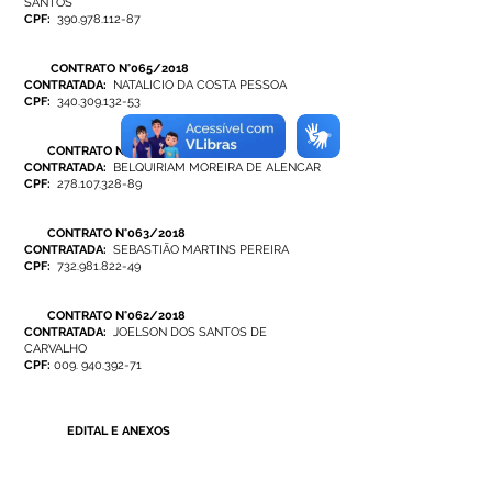
SANTOS
CPF:
390.978.112-87
CONTRATO N°065/2018
CONTRATADA:
NATALICIO DA COSTA PESSOA
CPF:
340.309.132-53
CONTRATO N°064/2018
CONTRATADA:
BELQUIRIAM MOREIRA DE ALENCAR
CPF:
278.107.328-89
CONTRATO N°063/2018
CONTRATADA:
SEBASTIÃO MARTINS PEREIRA
CPF:
732.981.822-49
CONTRATO N°062/2018
CONTRATADA:
JOELSON DOS SANTOS DE
CARVALHO
CPF:
009. 940.392-71
EDITAL E ANEXOS